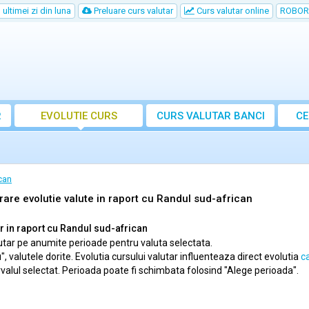
ultimei zi din luna
Preluare curs valutar
Curs valutar online
ROBOR
R
EVOLUTIE CURS
CURS
VALUTAR
BANCI
CE
can
rare evolutie valute in raport cu Randul sud-african
ar in raport cu Randul sud-african
valutar pe anumite perioade pentru valuta selectata.
valutele dorite. Evolutia cursului valutar influenteaza direct evolutia
ca
rvalul selectat. Perioada poate fi schimbata folosind "Alege perioada".