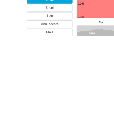
NOK (Coroana norvegiana)
0.268
PLN (Zlotul polonez)
RUB (Rubla ruseasca)
0.266
SEK (Coroana suedeza)
Mai
TRY (Lira turceasca)
BRL (Realul brazilian)
2010
CNY (Renminbi chinezesc)
INR (Rupia indiana)
KRW (100 Woni sud-coreeni)
MXN (Peso-ul mexican)
NZD (Dolar neo-zeelandez)
RSD (Dinarul sarbesc)
UAH (Hryvna ucraineana)
AED (Dirhamul Emiratelor)
THB (Bahtul thailandez)
HRK (Kuna Croata)
HKD (Dolarul din Hong Kong)
ILS (Shekelul israelian)