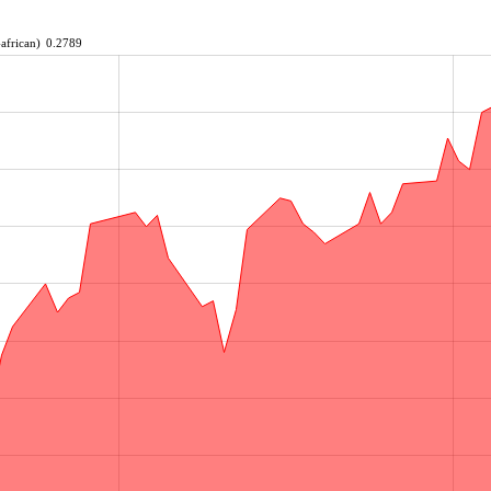
african)
0.2789