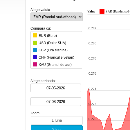
Alege valuta:
Value
ZAR (Randul sud-
Compara cu:
0.282
EUR (Euro)
USD (Dolar SUA)
0.280
GBP (Lira sterlina)
CHF (Francul elvetian)
0.278
XAU (Gramul de aur)
HUF (100 Forinti maghiari)
0.276
MDL (Leul moldovenesc)
Alege perioada:
JPY (100 Yeni japonezi)
0.274
AUD (Dolarul australian)
CAD (Dolarul canadian)
0.272
CZK (Coroana ceheasca)
Zoom:
DKK (Coroana daneza)
0.270
EGP (Lira egipteana)