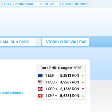
IRCC
Validare IBAN
Coduri SWIFT
Inlocuire diacritice
Toggle Dropdown
L MAI BUN CURS
ISTORIC CURS VALUTAR
Curs BNR: 6 August 2026
1 EUR =
5,2513
RON
1 USD =
4,5507
RON
1 GBP =
6,1236
RON
lcului salariului
.
1 CHF =
5,6221
RON