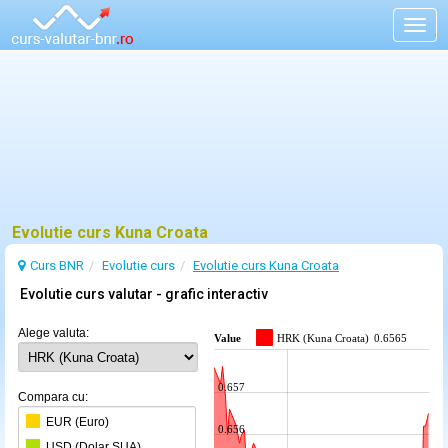
Togg
navig
Evolutie curs Kuna Croata
Curs BNR
Evolutie curs
Evolutie curs Kuna Croata
Evolutie curs valutar - grafic interactiv
Alege valuta:
Value
HRK (Kuna Croata)
0.6565
0.657
Compara cu:
EUR (Euro)
0.656
USD (Dolar SUA)