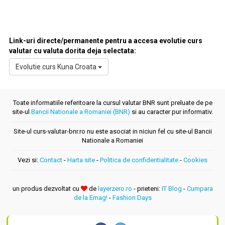
Link-uri directe/permanente pentru a accesa evolutie curs
valutar cu valuta dorita deja selectata:
Evolutie curs Kuna Croata
Toate informatiile referitoare la cursul valutar BNR sunt preluate de pe
site-ul
Bancii Nationale a Romaniei (BNR)
si au caracter pur informativ.
Site-ul curs-valutar-bnr.ro nu este asociat in niciun fel cu site-ul Bancii
Nationale a Romaniei
Vezi si:
Contact
-
Harta site
-
Politica de confidentialitate
-
Cookies
un produs dezvoltat cu
de
layerzero.ro
- prieteni:
IT Blog
-
Cumpara
de la Emag!
-
Fashion Days