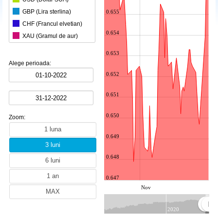
GBP (Lira sterlina)
0.655
CHF (Francul elvetian)
0.654
XAU (Gramul de aur)
HUF (100 Forinti maghiari)
0.653
MDL (Leul moldovenesc)
Alege perioada:
JPY (100 Yeni japonezi)
0.652
AUD (Dolarul australian)
0.651
CAD (Dolarul canadian)
CZK (Coroana ceheasca)
0.650
Zoom:
DKK (Coroana daneza)
EGP (Lira egipteana)
0.649
NOK (Coroana norvegiana)
0.648
PLN (Zlotul polonez)
RUB (Rubla ruseasca)
0.647
SEK (Coroana suedeza)
Nov
TRY (Lira turceasca)
ZAR (Randul sud-african)
2020