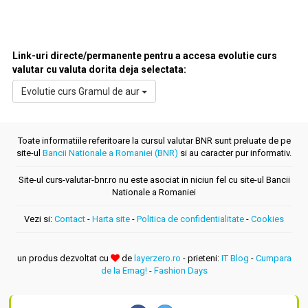
Link-uri directe/permanente pentru a accesa evolutie curs
valutar cu valuta dorita deja selectata:
Evolutie curs Gramul de aur
Toate informatiile referitoare la cursul valutar BNR sunt preluate de pe
site-ul
Bancii Nationale a Romaniei (BNR)
si au caracter pur informativ.
Site-ul curs-valutar-bnr.ro nu este asociat in niciun fel cu site-ul Bancii
Nationale a Romaniei
Vezi si:
Contact
-
Harta site
-
Politica de confidentialitate
-
Cookies
un produs dezvoltat cu
de
layerzero.ro
- prieteni:
IT Blog
-
Cumpara
de la Emag!
-
Fashion Days