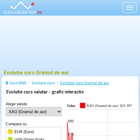
Togg
navig
Evolutie curs Gramul de aur
Curs BNR
Evolutie curs
Evolutie curs Gramul de aur
Evolutie curs valutar - grafic interactiv
Alege valuta:
Value
XAU (Gramul de aur)
625.397
680
Compara cu:
EUR (Euro)
670
USD (Dolar SUA)