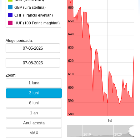
GBP (Lira sterlina)
660
CHF (Francul elvetian)
650
HUF (100 Forinti maghiari)
MDL (Leul moldovenesc)
640
JPY (100 Yeni japonezi)
Alege perioada:
AUD (Dolarul australian)
630
CAD (Dolarul canadian)
620
CZK (Coroana ceheasca)
DKK (Coroana daneza)
610
Zoom:
EGP (Lira egipteana)
NOK (Coroana norvegiana)
600
PLN (Zlotul polonez)
590
RUB (Rubla ruseasca)
SEK (Coroana suedeza)
580
TRY (Lira turceasca)
Iul
ZAR (Randul sud-african)
BRL (Realul brazilian)
2010
2020