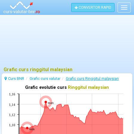
CONVERTOR RAPID
Togg
navig
Grafic curs ringgitul malaysian
Curs BNR
Grafic curs valutar
Grafic curs Ringgitul malaysian
Grafic evolutie curs
Ringgitul malaysian
1,16
max
1,14
1,12
1,10
min