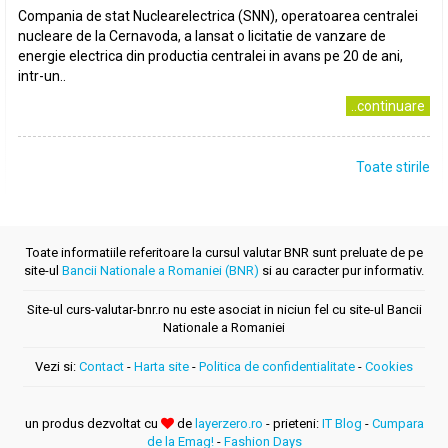
Compania de stat Nuclearelectrica (SNN), operatoarea centralei
nucleare de la Cernavoda, a lansat o licitatie de vanzare de
energie electrica din productia centralei in avans pe 20 de ani,
intr-un..
..continuare
Toate stirile
Toate informatiile referitoare la cursul valutar BNR sunt preluate de pe
site-ul
Bancii Nationale a Romaniei (BNR)
si au caracter pur informativ.
Site-ul curs-valutar-bnr.ro nu este asociat in niciun fel cu site-ul Bancii
Nationale a Romaniei
Vezi si:
Contact
-
Harta site
-
Politica de confidentialitate
-
Cookies
un produs dezvoltat cu
de
layerzero.ro
- prieteni:
IT Blog
-
Cumpara
de la Emag!
-
Fashion Days