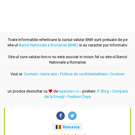
Toate informatiile referitoare la cursul valutar BNR sunt preluate de pe
site-ul
Bancii Nationale a Romaniei (BNR)
si au caracter pur informativ.
Site-ul curs-valutar-bnr.ro nu este asociat in niciun fel cu site-ul Bancii
Nationale a Romaniei
Vezi si:
Contact
-
Harta site
-
Politica de confidentialitate
-
Cookies
un produs dezvoltat cu
de
layerzero.ro
- prieteni:
IT Blog
-
Cumpara
de la Emag!
-
Fashion Days
Romania