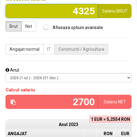
Salariu
BRUT
Brut
Net
Afiseaza optiuni avansate
Angajat normal
IT
Constructii / Agricultura
Anul:
Calcul salariu
Salariu
NET
1 EUR = 5,2554 RON
Anul
2023
ANGAJAT
RON
EUR