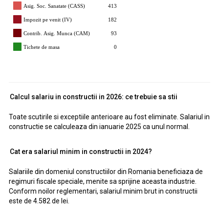
Asig. Soc. Sanatate (CASS)
413
Impozit pe venit (IV)
182
Contrib. Asig. Munca (CAM)
93
Tichete de masa
0
Calcul salariu in constructii in 2026: ce trebuie sa stii
Toate scutirile si exceptiile anterioare au fost eliminate. Salariul in
constructie se calculeaza din ianuarie 2025 ca unul normal.
Cat era salariul minim in constructii in 2024?
Salariile din domeniul constructiilor din Romania beneficiaza de
regimuri fiscale speciale, menite sa sprijine aceasta industrie.
Conform noilor reglementari, salariul minim brut in constructii
este de 4.582 de lei.