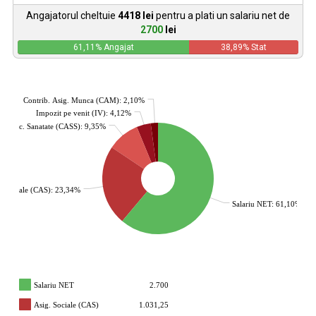
Angajatorul cheltuie
4418
lei
pentru a plati un salariu net de
2700
lei
61,11
% Angajat
38,89
% Stat
Contrib. Asig. Munca (CAM): 2,10%
Impozit pe venit (IV): 4,12%
ig. Soc. Sanatate (CASS): 9,35%
. Sociale (CAS): 23,34%
Salariu NET: 61,10%
Salariu NET
2.700
Asig. Sociale (CAS)
1.031,25