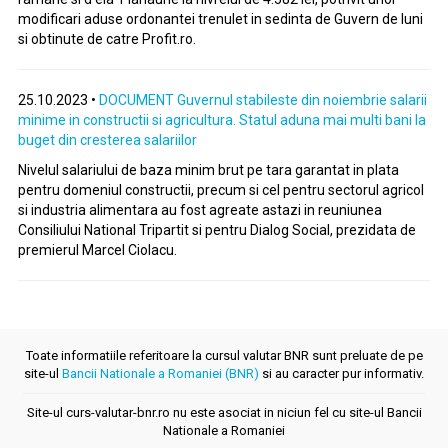
modificari aduse ordonantei trenulet in sedinta de Guvern de luni
si obtinute de catre Profit.ro.
25.10.2023 •
DOCUMENT Guvernul stabileste din noiembrie salarii
minime in constructii si agricultura. Statul aduna mai multi bani la
buget din cresterea salariilor
Nivelul salariului de baza minim brut pe tara garantat in plata
pentru domeniul constructii, precum si cel pentru sectorul agricol
si industria alimentara au fost agreate astazi in reuniunea
Consiliului National Tripartit si pentru Dialog Social, prezidata de
premierul Marcel Ciolacu.
Toate informatiile referitoare la cursul valutar BNR sunt preluate de pe
site-ul
Bancii Nationale a Romaniei (BNR)
si au caracter pur informativ.
Site-ul curs-valutar-bnr.ro nu este asociat in niciun fel cu site-ul Bancii
Nationale a Romaniei