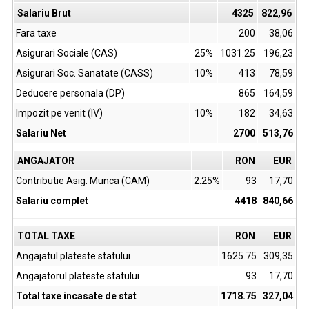
Salariu Brut
4325
822,96
Fara taxe
200
38,06
Asigurari Sociale (CAS)
25%
1031.25
196,23
Asigurari Soc. Sanatate (CASS)
10%
413
78,59
Deducere personala (DP)
865
164,59
Impozit pe venit (IV)
10%
182
34,63
Salariu Net
2700
513,76
ANGAJATOR
RON
EUR
Contributie Asig. Munca (CAM)
2.25%
93
17,70
Salariu complet
4418
840,66
TOTAL TAXE
RON
EUR
Angajatul plateste statului
1625.75
309,35
Angajatorul plateste statului
93
17,70
Total taxe incasate de stat
1718.75
327,04