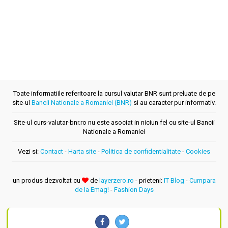
Toate informatiile referitoare la cursul valutar BNR sunt preluate de pe
site-ul
Bancii Nationale a Romaniei (BNR)
si au caracter pur informativ.
Site-ul curs-valutar-bnr.ro nu este asociat in niciun fel cu site-ul Bancii
Nationale a Romaniei
Vezi si:
Contact
-
Harta site
-
Politica de confidentialitate
-
Cookies
un produs dezvoltat cu
de
layerzero.ro
- prieteni:
IT Blog
-
Cumpara
de la Emag!
-
Fashion Days