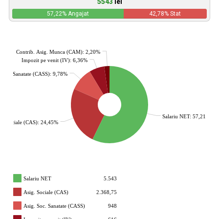
5543
lei
57,22
% Angajat
42,78
% Stat
Contrib. Asig. Munca (CAM): 2,20%
Impozit pe venit (IV): 6,36%
. Soc. Sanatate (CASS): 9,78%
Salariu NET: 57,21%
g. Sociale (CAS): 24,45%
Salariu NET
5.543
Asig. Sociale (CAS)
2.368,75
Asig. Soc. Sanatate (CASS)
948