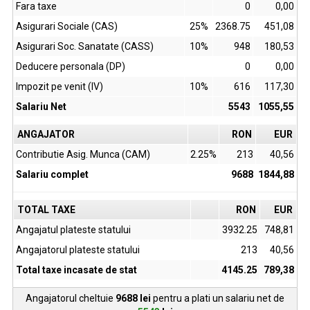
Fara taxe
0
0,00
Asigurari Sociale (CAS)
25%
2368.75
451,08
Asigurari Soc. Sanatate (CASS)
10%
948
180,53
Deducere personala (DP)
0
0,00
Impozit pe venit (IV)
10%
616
117,30
Salariu Net
5543
1055,55
ANGAJATOR
RON
EUR
Contributie Asig. Munca (CAM)
2.25%
213
40,56
Salariu complet
9688
1844,88
TOTAL TAXE
RON
EUR
Angajatul plateste statului
3932.25
748,81
Angajatorul plateste statului
213
40,56
Total taxe incasate de stat
4145.25
789,38
Angajatorul cheltuie
9688
lei
pentru a plati un salariu net de