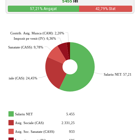
5455
lei
57,21
% Angajat
42,79
% Stat
Contrib. Asig. Munca (CAM): 2,20%
Impozit pe venit (IV): 6,36%
. Soc. Sanatate (CASS): 9,78%
Salariu NET: 57,21%
g. Sociale (CAS): 24,45%
Salariu NET
5.455
Asig. Sociale (CAS)
2.331,25
Asig. Soc. Sanatate (CASS)
933