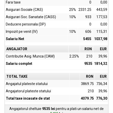
Fara taxe
0
0,00
Asigurari Sociale (CAS)
25%
2331.25
443,59
Asigurari Soc. Sanatate (CASS)
10%
933
177,53
Deducere personala (DP)
0
0,00
Impozit pe venit (IV)
10%
606
115,31
Salariu Net
5455
1037,98
ANGAJATOR
RON
EUR
Contributie Asig. Munca (CAM)
2.25%
210
39,96
Salariu complet
9535
1814,32
TOTAL TAXE
RON
EUR
Angajatul plateste statului
3869.75
736,34
Angajatorul plateste statului
210
39,96
Total taxe incasate de stat
4079.75
776,30
Angajatorul cheltuie
9535
lei
pentru a plati un salariu net de