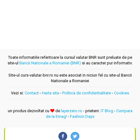
Toate informatiile referitoare la cursul valutar BNR sunt preluate de pe
site-ul
Bancii Nationale a Romaniei (BNR)
si au caracter pur informativ.
Site-ul curs-valutar-bnr.ro nu este asociat in niciun fel cu site-ul Bancii
Nationale a Romaniei
Vezi si:
Contact
-
Harta site
-
Politica de confidentialitate
-
Cookies
un produs dezvoltat cu
de
layerzero.ro
- prieteni:
IT Blog
-
Cumpara
de la Emag!
-
Fashion Days