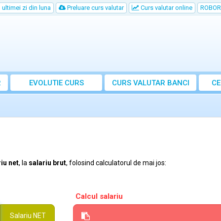
ultimei zi din luna
Preluare curs valutar
Curs valutar online
ROBOR
R
EVOLUTIE CURS
CURS
VALUTAR
BANCI
CE
iu net
, la
salariu brut
, folosind calculatorul de mai jos:
Calcul salariu
Salariu
NET