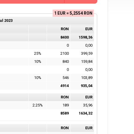
1 EUR = 5,2554 RON
ul
2023
RON
EUR
8400
1598,36
0
0,00
25%
2100
399,59
10%
840
159,84
0
0,00
10%
546
103,89
4914
935,04
RON
EUR
2.25%
189
35,96
8589
1634,32
RON
EUR