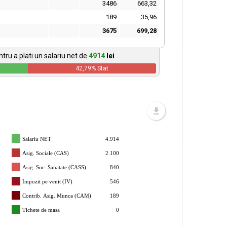
3486
663,32
189
35,96
3675
699,28
tru a plati un salariu net de
4914
lei
42,79
% Stat
Salariu NET
4.914
Asig. Sociale (CAS)
2.100
Asig. Soc. Sanatate (CASS)
840
Impozit pe venit (IV)
546
Contrib. Asig. Munca (CAM)
189
Tichete de masa
0