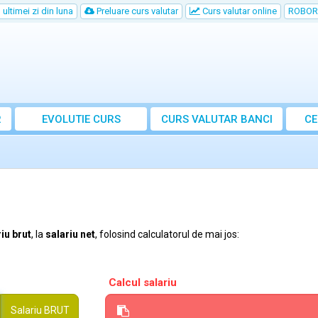
ultimei zi din luna
Preluare curs valutar
Curs valutar online
ROBOR
R
EVOLUTIE CURS
CURS
VALUTAR
BANCI
CE
iu brut
, la
salariu net
, folosind calculatorul de mai jos:
Calcul salariu
Salariu
BRUT