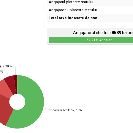
Angajatul plateste statului
Angajatorul plateste statului
Total taxe incasate de stat
Angajatorul cheltuie
8589
lei
pen
57,21
% Angajat
): 2,20%
36%
Salariu NET: 57,21%