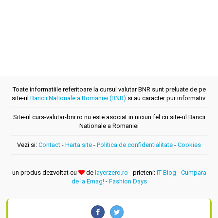
Toate informatiile referitoare la cursul valutar BNR sunt preluate de pe
site-ul
Bancii Nationale a Romaniei (BNR)
si au caracter pur informativ.
Site-ul curs-valutar-bnr.ro nu este asociat in niciun fel cu site-ul Bancii
Nationale a Romaniei
Vezi si:
Contact
-
Harta site
-
Politica de confidentialitate
-
Cookies
un produs dezvoltat cu
de
layerzero.ro
- prieteni:
IT Blog
-
Cumpara
de la Emag!
-
Fashion Days