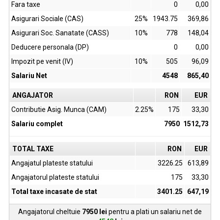
Fara taxe
0
0,00
Asigurari Sociale (CAS)
25%
1943.75
369,86
Asigurari Soc. Sanatate (CASS)
10%
778
148,04
Deducere personala (DP)
0
0,00
Impozit pe venit (IV)
10%
505
96,09
Salariu Net
4548
865,40
ANGAJATOR
RON
EUR
Contributie Asig. Munca (CAM)
2.25%
175
33,30
Salariu complet
7950
1512,73
TOTAL TAXE
RON
EUR
Angajatul plateste statului
3226.25
613,89
Angajatorul plateste statului
175
33,30
Total taxe incasate de stat
3401.25
647,19
Angajatorul cheltuie
7950
lei
pentru a plati un salariu net de