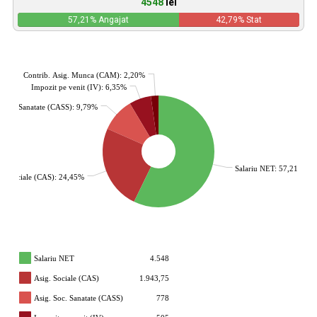
4548
lei
57,21
% Angajat
42,79
% Stat
Contrib. Asig. Munca (CAM): 2,20%
Impozit pe venit (IV): 6,35%
. Soc. Sanatate (CASS): 9,79%
Salariu NET: 57,21%
g. Sociale (CAS): 24,45%
Salariu NET
4.548
Asig. Sociale (CAS)
1.943,75
Asig. Soc. Sanatate (CASS)
778