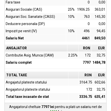
Fara taxe
0
0,00
Asigurari Sociale (CAS)
25%
1906.25
363,01
Asigurari Soc. Sanatate (CASS)
10%
763
145,30
Deducere personala (DP)
0
0,00
Impozit pe venit (IV)
10%
496
94,45
Salariu Net
4461
849,50
ANGAJATOR
RON
EUR
Contributie Asig. Munca (CAM)
2.25%
172
32,75
Salariu complet
7797
1484,78
TOTAL TAXE
RON
EUR
Angajatul plateste statului
3164.75
602,66
Angajatorul plateste statului
172
32,75
Total taxe incasate de stat
3336.75
635,41
Angajatorul cheltuie
7797
lei
pentru a plati un salariu net de