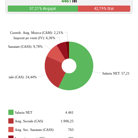
4461
lei
57,21
% Angajat
42,79
% Stat
Contrib. Asig. Munca (CAM): 2,21%
Impozit pe venit (IV): 6,36%
. Soc. Sanatate (CASS): 9,78%
Salariu NET: 57,21%
g. Sociale (CAS): 24,44%
Salariu NET
4.461
Asig. Sociale (CAS)
1.906,25
Asig. Soc. Sanatate (CASS)
763