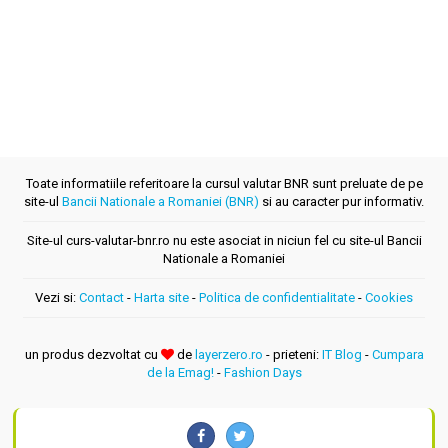
Toate informatiile referitoare la cursul valutar BNR sunt preluate de pe
site-ul
Bancii Nationale a Romaniei (BNR)
si au caracter pur informativ.
Site-ul curs-valutar-bnr.ro nu este asociat in niciun fel cu site-ul Bancii
Nationale a Romaniei
Vezi si:
Contact
-
Harta site
-
Politica de confidentialitate
-
Cookies
un produs dezvoltat cu
de
layerzero.ro
- prieteni:
IT Blog
-
Cumpara
de la Emag!
-
Fashion Days