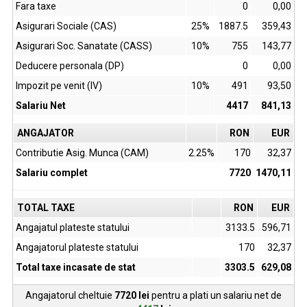
Fara taxe
0
0,00
Asigurari Sociale (CAS)
25%
1887.5
359,43
Asigurari Soc. Sanatate (CASS)
10%
755
143,77
Deducere personala (DP)
0
0,00
Impozit pe venit (IV)
10%
491
93,50
Salariu Net
4417
841,13
ANGAJATOR
RON
EUR
Contributie Asig. Munca (CAM)
2.25%
170
32,37
Salariu complet
7720
1470,11
TOTAL TAXE
RON
EUR
Angajatul plateste statului
3133.5
596,71
Angajatorul plateste statului
170
32,37
Total taxe incasate de stat
3303.5
629,08
Angajatorul cheltuie
7720
lei
pentru a plati un salariu net de