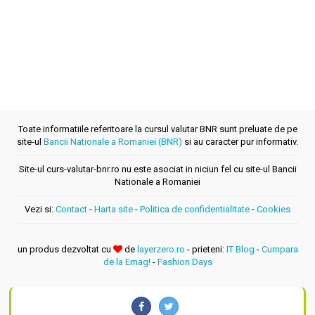
Toate informatiile referitoare la cursul valutar BNR sunt preluate de pe
site-ul
Bancii Nationale a Romaniei (BNR)
si au caracter pur informativ.
Site-ul curs-valutar-bnr.ro nu este asociat in niciun fel cu site-ul Bancii
Nationale a Romaniei
Vezi si:
Contact
-
Harta site
-
Politica de confidentialitate
-
Cookies
un produs dezvoltat cu
de
layerzero.ro
- prieteni:
IT Blog
-
Cumpara
de la Emag!
-
Fashion Days