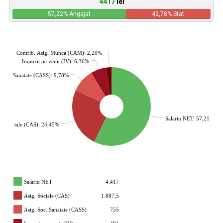
4417
lei
57,22
% Angajat
42,78
% Stat
Contrib. Asig. Munca (CAM): 2,20%
Impozit pe venit (IV): 6,36%
. Soc. Sanatate (CASS): 9,78%
Salariu NET: 57,21%
g. Sociale (CAS): 24,45%
Salariu NET
4.417
Asig. Sociale (CAS)
1.887,5
Asig. Soc. Sanatate (CASS)
755