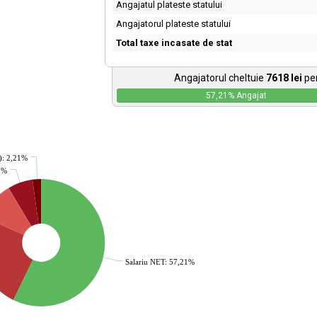
Angajatul plateste statului
Angajatorul plateste statului
Total taxe incasate de stat
Angajatorul cheltuie
7618
lei
pen
57,21
% Angajat
): 2,21%
35%
Salariu NET: 57,21%