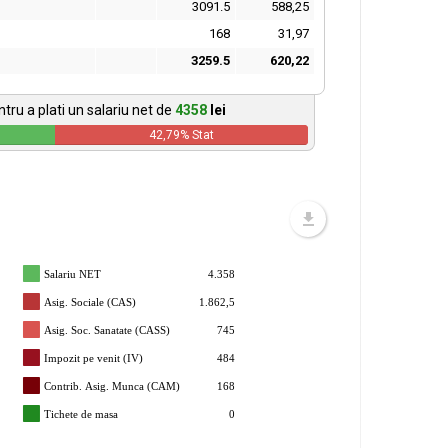
3091.5
588,25
168
31,97
3259.5
620,22
tru a plati un salariu net de
4358
lei
42,79
% Stat
Salariu NET
4.358
Asig. Sociale (CAS)
1.862,5
Asig. Soc. Sanatate (CASS)
745
Impozit pe venit (IV)
484
Contrib. Asig. Munca (CAM)
168
Tichete de masa
0