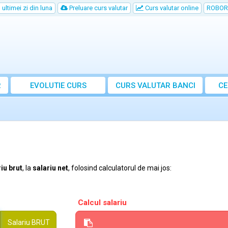
ultimei zi din luna
Preluare curs valutar
Curs valutar online
ROBOR
R
EVOLUTIE CURS
CURS
VALUTAR
BANCI
CE
iu brut
, la
salariu net
, folosind calculatorul de mai jos:
Calcul salariu
Salariu
BRUT