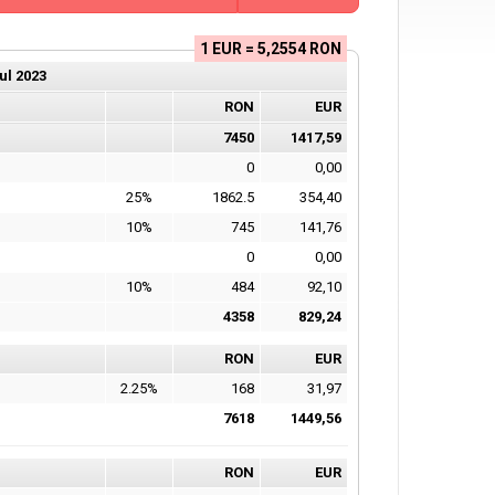
1 EUR = 5,2554 RON
ul
2023
RON
EUR
7450
1417,59
0
0,00
25%
1862.5
354,40
10%
745
141,76
0
0,00
10%
484
92,10
4358
829,24
RON
EUR
2.25%
168
31,97
7618
1449,56
RON
EUR