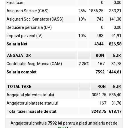
Fara taxe
0
0,00
Asigurari Sociale (CAS)
25%
1856.25
353,21
Asigurari Soc. Sanatate (CASS)
10%
743
141,38
Deducere personala (DP)
0
0,00
Impozit pe venit (IV)
10%
483
91,91
Salariu Net
4344
826,58
ANGAJATOR
RON
EUR
Contributie Asig. Munca (CAM)
2.25%
167
31,78
Salariu complet
7592
1444,61
TOTAL TAXE
RON
EUR
Angajatul plateste statului
3081.75
586,40
Angajatorul plateste statului
167
31,78
Total taxe incasate de stat
3248.75
618,17
Angajatorul cheltuie
7592
lei
pentru a plati un salariu net de