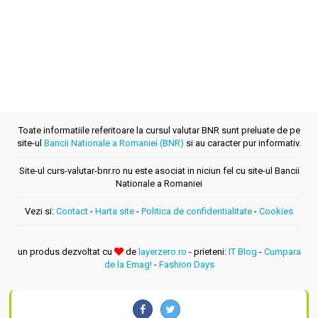
Toate informatiile referitoare la cursul valutar BNR sunt preluate de pe
site-ul
Bancii Nationale a Romaniei (BNR)
si au caracter pur informativ.
Site-ul curs-valutar-bnr.ro nu este asociat in niciun fel cu site-ul Bancii
Nationale a Romaniei
Vezi si:
Contact
-
Harta site
-
Politica de confidentialitate
-
Cookies
un produs dezvoltat cu
de
layerzero.ro
- prieteni:
IT Blog
-
Cumpara
de la Emag!
-
Fashion Days