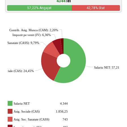
4344
lei
57,22
% Angajat
42,78
% Stat
Contrib. Asig. Munca (CAM): 2,20%
Impozit pe venit (IV): 6,36%
. Soc. Sanatate (CASS): 9,79%
Salariu NET: 57,21%
g. Sociale (CAS): 24,45%
Salariu NET
4.344
Asig. Sociale (CAS)
1.856,25
Asig. Soc. Sanatate (CASS)
743