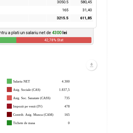
3050.5
580,45
165
31,40
3215.5
611,85
tru a plati un salariu net de
4300
lei
42,78
% Stat
Salariu NET
4.300
Asig. Sociale (CAS)
1.837,5
Asig. Soc. Sanatate (CASS)
735
Impozit pe venit (IV)
478
Contrib. Asig. Munca (CAM)
165
Tichete de masa
0