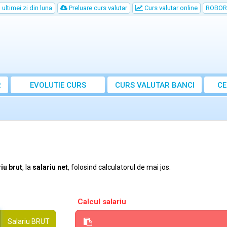
ultimei zi din luna
Preluare curs valutar
Curs valutar online
ROBOR
R
EVOLUTIE CURS
CURS
VALUTAR
BANCI
CE
iu brut
, la
salariu net
, folosind calculatorul de mai jos:
Calcul salariu
Salariu
BRUT