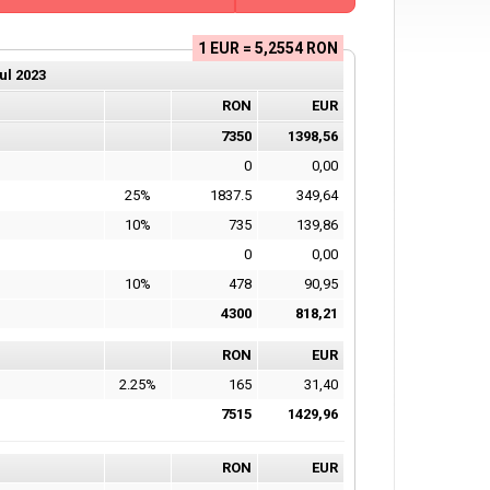
1 EUR = 5,2554 RON
ul
2023
RON
EUR
7350
1398,56
0
0,00
25%
1837.5
349,64
10%
735
139,86
0
0,00
10%
478
90,95
4300
818,21
RON
EUR
2.25%
165
31,40
7515
1429,96
RON
EUR