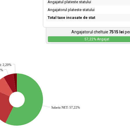
Angajatul plateste statului
Angajatorul plateste statului
Total taxe incasate de stat
Angajatorul cheltuie
7515
lei
pen
57,22
% Angajat
): 2,20%
36%
Salariu NET: 57,22%