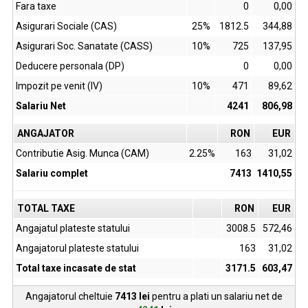
Fara taxe
0
0,00
Asigurari Sociale (CAS)
25%
1812.5
344,88
Asigurari Soc. Sanatate (CASS)
10%
725
137,95
Deducere personala (DP)
0
0,00
Impozit pe venit (IV)
10%
471
89,62
Salariu Net
4241
806,98
ANGAJATOR
RON
EUR
Contributie Asig. Munca (CAM)
2.25%
163
31,02
Salariu complet
7413
1410,55
TOTAL TAXE
RON
EUR
Angajatul plateste statului
3008.5
572,46
Angajatorul plateste statului
163
31,02
Total taxe incasate de stat
3171.5
603,47
Angajatorul cheltuie
7413
lei
pentru a plati un salariu net de