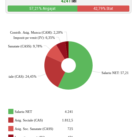
4241
lei
57,21
% Angajat
42,79
% Stat
Contrib. Asig. Munca (CAM): 2,20%
Impozit pe venit (IV): 6,35%
. Soc. Sanatate (CASS): 9,78%
Salariu NET: 57,21%
g. Sociale (CAS): 24,45%
Salariu NET
4.241
Asig. Sociale (CAS)
1.812,5
Asig. Soc. Sanatate (CASS)
725