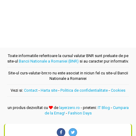
Toate informatiile referitoare la cursul valutar BNR sunt preluate de pe
site-ul
Bancii Nationale a Romaniei (BNR)
si au caracter pur informativ.
Site-ul curs-valutar-bnr.ro nu este asociat in niciun fel cu site-ul Bancii
Nationale a Romaniei
Vezi si:
Contact
-
Harta site
-
Politica de confidentialitate
-
Cookies
un produs dezvoltat cu
de
layerzero.ro
- prieteni:
IT Blog
-
Cumpara
de la Emag!
-
Fashion Days