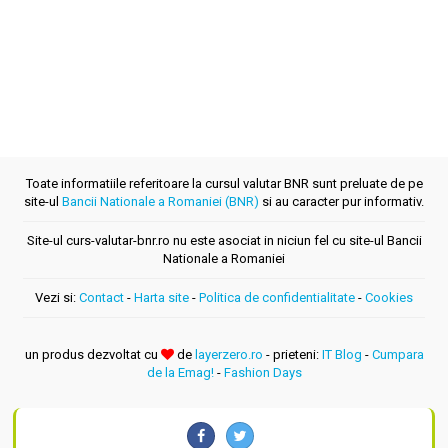
Toate informatiile referitoare la cursul valutar BNR sunt preluate de pe
site-ul
Bancii Nationale a Romaniei (BNR)
si au caracter pur informativ.
Site-ul curs-valutar-bnr.ro nu este asociat in niciun fel cu site-ul Bancii
Nationale a Romaniei
Vezi si:
Contact
-
Harta site
-
Politica de confidentialitate
-
Cookies
un produs dezvoltat cu
de
layerzero.ro
- prieteni:
IT Blog
-
Cumpara
de la Emag!
-
Fashion Days