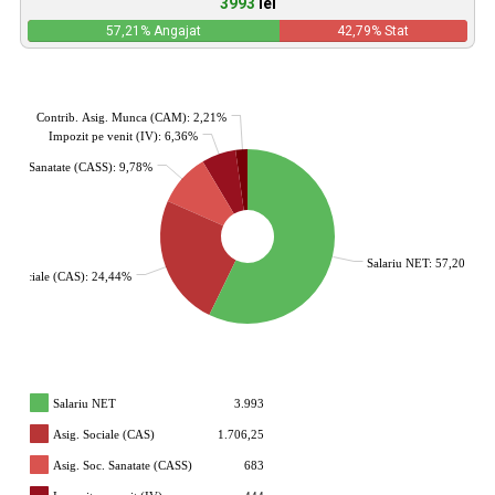
3993
lei
57,21
% Angajat
42,79
% Stat
Contrib. Asig. Munca (CAM): 2,21%
Impozit pe venit (IV): 6,36%
. Soc. Sanatate (CASS): 9,78%
Salariu NET: 57,20%
g. Sociale (CAS): 24,44%
Salariu NET
3.993
Asig. Sociale (CAS)
1.706,25
Asig. Soc. Sanatate (CASS)
683