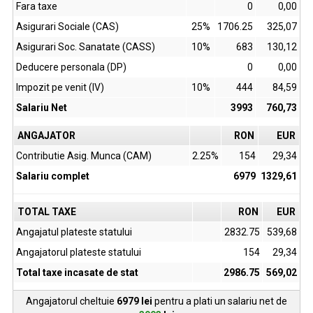
Fara taxe
0
0,00
Asigurari Sociale (CAS)
25%
1706.25
325,07
Asigurari Soc. Sanatate (CASS)
10%
683
130,12
Deducere personala (DP)
0
0,00
Impozit pe venit (IV)
10%
444
84,59
Salariu Net
3993
760,73
ANGAJATOR
RON
EUR
Contributie Asig. Munca (CAM)
2.25%
154
29,34
Salariu complet
6979
1329,61
TOTAL TAXE
RON
EUR
Angajatul plateste statului
2832.75
539,68
Angajatorul plateste statului
154
29,34
Total taxe incasate de stat
2986.75
569,02
Angajatorul cheltuie
6979
lei
pentru a plati un salariu net de