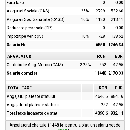
Fara taxe
0
0,00
Asigurari Sociale (CAS)
25%
2799
532,60
Asigurari Soc. Sanatate (CASS)
10%
1120
213,11
Deducere personala (DP)
0
0,00
Impozit pe venit (IV)
10%
728
138,52
Salariu Net
6550
1246,34
ANGAJATOR
RON
EUR
Contributie Asig. Munca (CAM)
2.25%
252
47,95
Salariu complet
11448
2178,33
TOTAL TAXE
RON
EUR
Angajatul plateste statului
4646.6
884,16
Angajatorul plateste statului
252
47,95
Total taxe incasate de stat
4898.6
932,11
Angajatorul cheltuie
11448
lei
pentru a plati un salariu net de