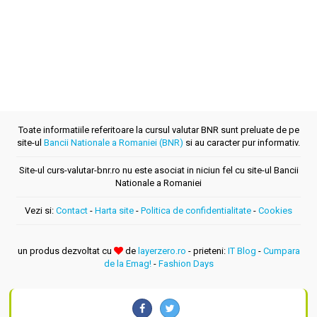
Toate informatiile referitoare la cursul valutar BNR sunt preluate de pe
site-ul
Bancii Nationale a Romaniei (BNR)
si au caracter pur informativ.
Site-ul curs-valutar-bnr.ro nu este asociat in niciun fel cu site-ul Bancii
Nationale a Romaniei
Vezi si:
Contact
-
Harta site
-
Politica de confidentialitate
-
Cookies
un produs dezvoltat cu
de
layerzero.ro
- prieteni:
IT Blog
-
Cumpara
de la Emag!
-
Fashion Days