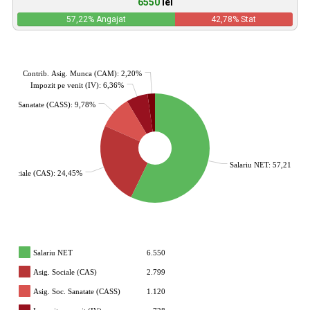
6550
lei
57,22
% Angajat
42,78
% Stat
Contrib. Asig. Munca (CAM): 2,20%
Impozit pe venit (IV): 6,36%
. Soc. Sanatate (CASS): 9,78%
Salariu NET: 57,21%
g. Sociale (CAS): 24,45%
Salariu NET
6.550
Asig. Sociale (CAS)
2.799
Asig. Soc. Sanatate (CASS)
1.120