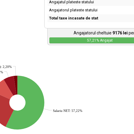
Angajatul plateste statului
Angajatorul plateste statului
Total taxe incasate de stat
Angajatorul cheltuie
9176
lei
pen
57,21
% Angajat
): 2,20%
35%
Salariu NET: 57,22%