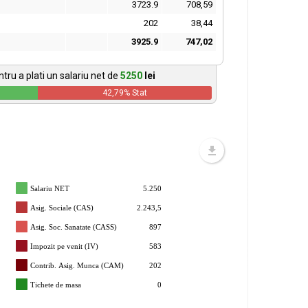
3723.9
708,59
202
38,44
3925.9
747,02
tru a plati un salariu net de
5250
lei
42,79
% Stat
Salariu NET
5.250
Asig. Sociale (CAS)
2.243,5
Asig. Soc. Sanatate (CASS)
897
Impozit pe venit (IV)
583
Contrib. Asig. Munca (CAM)
202
Tichete de masa
0