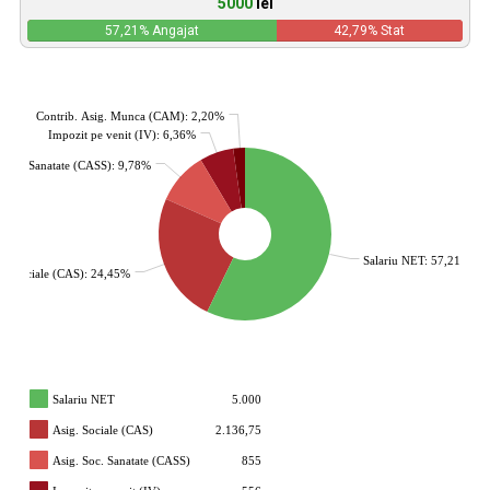
5000
lei
57,21
% Angajat
42,79
% Stat
Contrib. Asig. Munca (CAM): 2,20%
Impozit pe venit (IV): 6,36%
. Soc. Sanatate (CASS): 9,78%
Salariu NET: 57,21%
g. Sociale (CAS): 24,45%
Salariu NET
5.000
Asig. Sociale (CAS)
2.136,75
Asig. Soc. Sanatate (CASS)
855