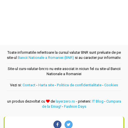
Toate informatiile referitoare la cursul valutar BNR sunt preluate de pe
site-ul
Bancii Nationale a Romaniei (BNR)
si au caracter pur informativ.
Site-ul curs-valutar-bnr.ro nu este asociat in niciun fel cu site-ul Bancii
Nationale a Romaniei
Vezi si:
Contact
-
Harta site
-
Politica de confidentialitate
-
Cookies
un produs dezvoltat cu
de
layerzero.ro
- prieteni:
IT Blog
-
Cumpara
de la Emag!
-
Fashion Days