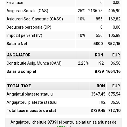
Fara taxe
0
0,00
Asigurari Sociale (CAS)
25%
2136.75
406,90
Asigurari Soc. Sanatate (CASS)
10%
855
162,82
Deducere personala (DP)
0
0,00
Impozit pe venit (IV)
10%
556
105,88
Salariu Net
5000
952,15
ANGAJATOR
RON
EUR
Contributie Asig. Munca (CAM)
2.25%
192
36,56
Salariu complet
8739
1664,16
TOTAL TAXE
RON
EUR
Angajatul plateste statului
3547.45
675,54
Angajatorul plateste statului
192
36,56
Total taxe incasate de stat
3739.45
712,10
Angajatorul cheltuie
8739
lei
pentru a plati un salariu net de