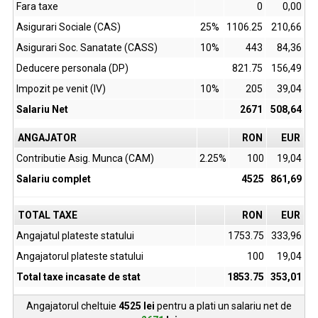
Fara taxe
0
0,00
Asigurari Sociale (CAS)
25%
1106.25
210,66
Asigurari Soc. Sanatate (CASS)
10%
443
84,36
Deducere personala (DP)
821.75
156,49
Impozit pe venit (IV)
10%
205
39,04
Salariu Net
2671
508,64
ANGAJATOR
RON
EUR
Contributie Asig. Munca (CAM)
2.25%
100
19,04
Salariu complet
4525
861,69
TOTAL TAXE
RON
EUR
Angajatul plateste statului
1753.75
333,96
Angajatorul plateste statului
100
19,04
Total taxe incasate de stat
1853.75
353,01
Angajatorul cheltuie
4525
lei
pentru a plati un salariu net de