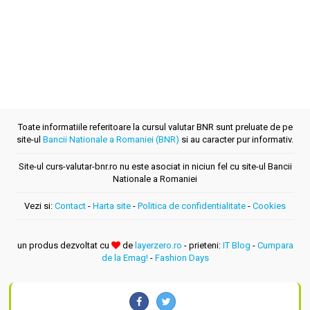
Toate informatiile referitoare la cursul valutar BNR sunt preluate de pe
site-ul
Bancii Nationale a Romaniei (BNR)
si au caracter pur informativ.
Site-ul curs-valutar-bnr.ro nu este asociat in niciun fel cu site-ul Bancii
Nationale a Romaniei
Vezi si:
Contact
-
Harta site
-
Politica de confidentialitate
-
Cookies
un produs dezvoltat cu
de
layerzero.ro
- prieteni:
IT Blog
-
Cumpara
de la Emag!
-
Fashion Days