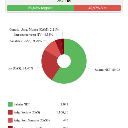
2671
lei
59,03
% Angajat
40,97
% Stat
Contrib. Asig. Munca (CAM): 2,21%
Impozit pe venit (IV): 4,53%
g. Soc. Sanatate (CASS): 9,79%
g. Sociale (CAS): 24,45%
Salariu NET: 59,02%
Salariu NET
2.671
Asig. Sociale (CAS)
1.106,25
Asig. Soc. Sanatate (CASS)
443