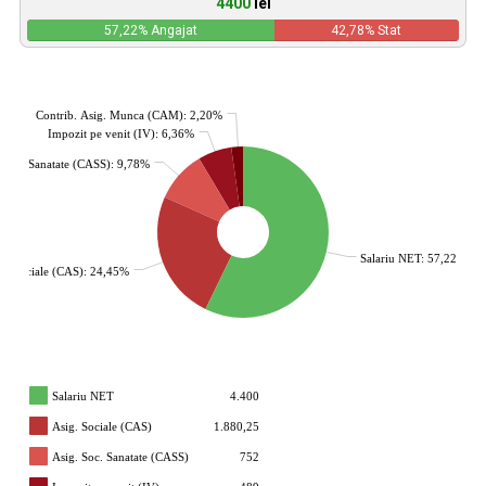
4400
lei
57,22
% Angajat
42,78
% Stat
Contrib. Asig. Munca (CAM): 2,20%
Impozit pe venit (IV): 6,36%
. Soc. Sanatate (CASS): 9,78%
Salariu NET: 57,22%
g. Sociale (CAS): 24,45%
Salariu NET
4.400
Asig. Sociale (CAS)
1.880,25
Asig. Soc. Sanatate (CASS)
752