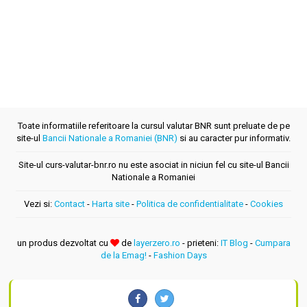
Toate informatiile referitoare la cursul valutar BNR sunt preluate de pe
site-ul
Bancii Nationale a Romaniei (BNR)
si au caracter pur informativ.
Site-ul curs-valutar-bnr.ro nu este asociat in niciun fel cu site-ul Bancii
Nationale a Romaniei
Vezi si:
Contact
-
Harta site
-
Politica de confidentialitate
-
Cookies
un produs dezvoltat cu
de
layerzero.ro
- prieteni:
IT Blog
-
Cumpara
de la Emag!
-
Fashion Days