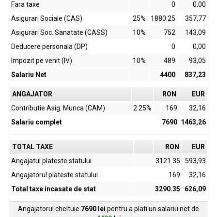
Fara taxe
0
0,00
Asigurari Sociale (CAS)
25%
1880.25
357,77
Asigurari Soc. Sanatate (CASS)
10%
752
143,09
Deducere personala (DP)
0
0,00
Impozit pe venit (IV)
10%
489
93,05
Salariu Net
4400
837,23
ANGAJATOR
RON
EUR
Contributie Asig. Munca (CAM)
2.25%
169
32,16
Salariu complet
7690
1463,26
TOTAL TAXE
RON
EUR
Angajatul plateste statului
3121.35
593,93
Angajatorul plateste statului
169
32,16
Total taxe incasate de stat
3290.35
626,09
Angajatorul cheltuie
7690
lei
pentru a plati un salariu net de