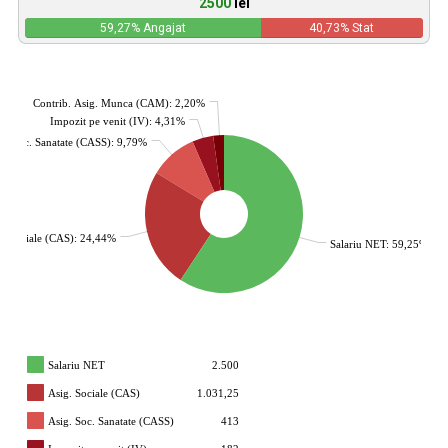
2500
lei
59,27
% Angajat
40,73
% Stat
Contrib. Asig. Munca (CAM): 2,20%
Impozit pe venit (IV): 4,31%
g. Soc. Sanatate (CASS): 9,79%
g. Sociale (CAS): 24,44%
Salariu NET: 59,25%
Salariu NET
2.500
Asig. Sociale (CAS)
1.031,25
Asig. Soc. Sanatate (CASS)
413