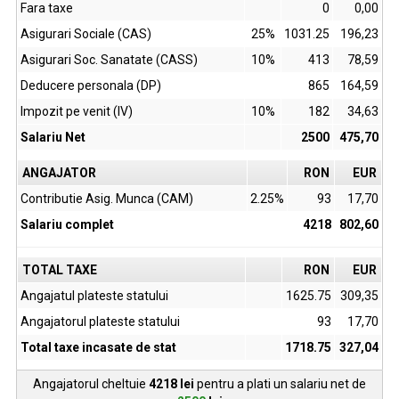
Fara taxe
0
0,00
Asigurari Sociale (CAS)
25%
1031.25
196,23
Asigurari Soc. Sanatate (CASS)
10%
413
78,59
Deducere personala (DP)
865
164,59
Impozit pe venit (IV)
10%
182
34,63
Salariu Net
2500
475,70
ANGAJATOR
RON
EUR
Contributie Asig. Munca (CAM)
2.25%
93
17,70
Salariu complet
4218
802,60
TOTAL TAXE
RON
EUR
Angajatul plateste statului
1625.75
309,35
Angajatorul plateste statului
93
17,70
Total taxe incasate de stat
1718.75
327,04
Angajatorul cheltuie
4218
lei
pentru a plati un salariu net de