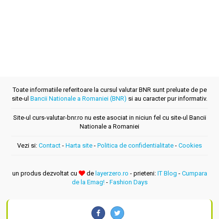
Toate informatiile referitoare la cursul valutar BNR sunt preluate de pe
site-ul
Bancii Nationale a Romaniei (BNR)
si au caracter pur informativ.
Site-ul curs-valutar-bnr.ro nu este asociat in niciun fel cu site-ul Bancii
Nationale a Romaniei
Vezi si:
Contact
-
Harta site
-
Politica de confidentialitate
-
Cookies
un produs dezvoltat cu
de
layerzero.ro
- prieteni:
IT Blog
-
Cumpara
de la Emag!
-
Fashion Days