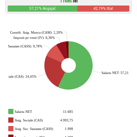
11685
lei
57,21
% Angajat
42,79
% Stat
Contrib. Asig. Munca (CAM): 2,20%
Impozit pe venit (IV): 6,36%
. Soc. Sanatate (CASS): 9,78%
Salariu NET: 57,21%
g. Sociale (CAS): 24,45%
Salariu NET
11.685
Asig. Sociale (CAS)
4.993,75
Asig. Soc. Sanatate (CASS)
1.998