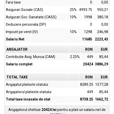
Fara taxe
0
0,00
Asigurari Sociale (CAS)
25%
4993.75
950,21
Asigurari Soc. Sanatate (CASS)
10%
1998
380,18
Deducere personala (DP)
0
0,00
Impozit pe venit (IV)
10%
1298
246,98
Salariu Net
11685
2223,43
ANGAJATOR
RON
EUR
Contributie Asig. Munca (CAM)
2.25%
449
85,44
Salariu complet
20424
3886,29
TOTAL TAXE
RON
EUR
Angajatul plateste statului
8289.25
1577,28
Angajatorul plateste statului
449
85,44
Total taxe incasate de stat
8738.25
1662,72
Angajatorul cheltuie
20424
lei
pentru a plati un salariu net de