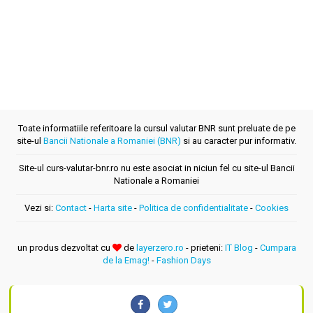
Toate informatiile referitoare la cursul valutar BNR sunt preluate de pe
site-ul
Bancii Nationale a Romaniei (BNR)
si au caracter pur informativ.
Site-ul curs-valutar-bnr.ro nu este asociat in niciun fel cu site-ul Bancii
Nationale a Romaniei
Vezi si:
Contact
-
Harta site
-
Politica de confidentialitate
-
Cookies
un produs dezvoltat cu
de
layerzero.ro
- prieteni:
IT Blog
-
Cumpara
de la Emag!
-
Fashion Days