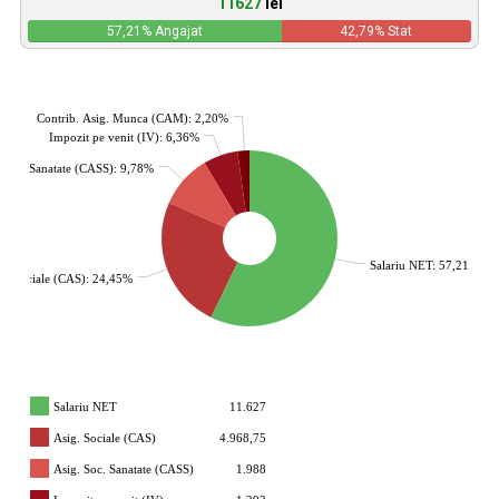
11627
lei
57,21
% Angajat
42,79
% Stat
Contrib. Asig. Munca (CAM): 2,20%
Impozit pe venit (IV): 6,36%
. Soc. Sanatate (CASS): 9,78%
Salariu NET: 57,21%
g. Sociale (CAS): 24,45%
Salariu NET
11.627
Asig. Sociale (CAS)
4.968,75
Asig. Soc. Sanatate (CASS)
1.988