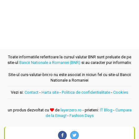
Toate informatiile referitoare la cursul valutar BNR sunt preluate de pe
site-ul
Bancii Nationale a Romaniei (BNR)
si au caracter pur informativ.
Site-ul curs-valutar-bnr.ro nu este asociat in niciun fel cu site-ul Bancii
Nationale a Romaniei
Vezi si:
Contact
-
Harta site
-
Politica de confidentialitate
-
Cookies
un produs dezvoltat cu
de
layerzero.ro
- prieteni:
IT Blog
-
Cumpara
de la Emag!
-
Fashion Days