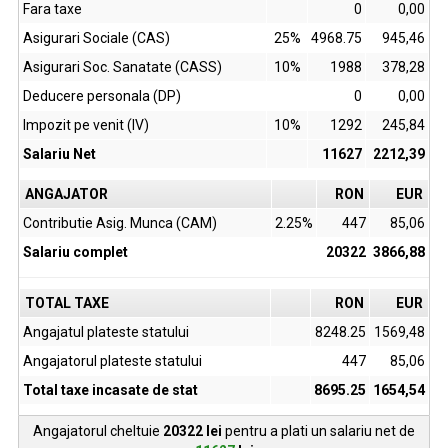
Fara taxe
0
0,00
Asigurari Sociale (CAS)
25%
4968.75
945,46
Asigurari Soc. Sanatate (CASS)
10%
1988
378,28
Deducere personala (DP)
0
0,00
Impozit pe venit (IV)
10%
1292
245,84
Salariu Net
11627
2212,39
ANGAJATOR
RON
EUR
Contributie Asig. Munca (CAM)
2.25%
447
85,06
Salariu complet
20322
3866,88
TOTAL TAXE
RON
EUR
Angajatul plateste statului
8248.25
1569,48
Angajatorul plateste statului
447
85,06
Total taxe incasate de stat
8695.25
1654,54
Angajatorul cheltuie
20322
lei
pentru a plati un salariu net de