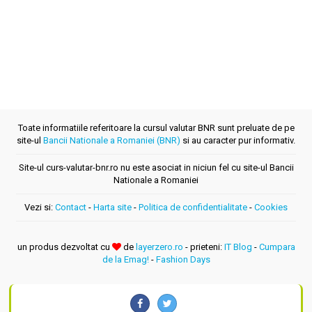
Toate informatiile referitoare la cursul valutar BNR sunt preluate de pe
site-ul
Bancii Nationale a Romaniei (BNR)
si au caracter pur informativ.
Site-ul curs-valutar-bnr.ro nu este asociat in niciun fel cu site-ul Bancii
Nationale a Romaniei
Vezi si:
Contact
-
Harta site
-
Politica de confidentialitate
-
Cookies
un produs dezvoltat cu
de
layerzero.ro
- prieteni:
IT Blog
-
Cumpara
de la Emag!
-
Fashion Days