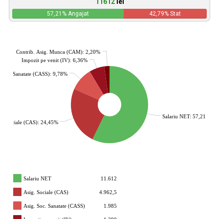
11612
lei
57,21
% Angajat
42,79
% Stat
Contrib. Asig. Munca (CAM): 2,20%
Impozit pe venit (IV): 6,36%
. Soc. Sanatate (CASS): 9,78%
Salariu NET: 57,21%
g. Sociale (CAS): 24,45%
Salariu NET
11.612
Asig. Sociale (CAS)
4.962,5
Asig. Soc. Sanatate (CASS)
1.985