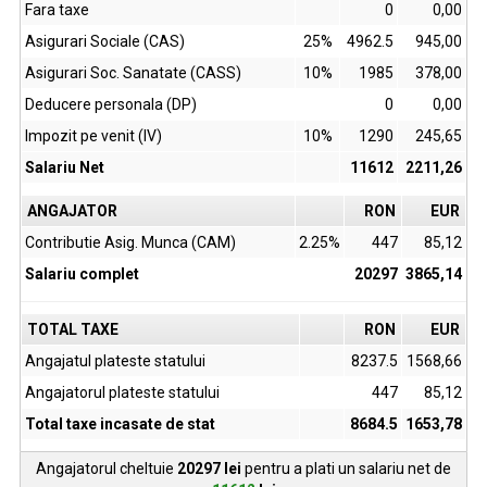
Fara taxe
0
0,00
Asigurari Sociale (CAS)
25%
4962.5
945,00
Asigurari Soc. Sanatate (CASS)
10%
1985
378,00
Deducere personala (DP)
0
0,00
Impozit pe venit (IV)
10%
1290
245,65
Salariu Net
11612
2211,26
ANGAJATOR
RON
EUR
Contributie Asig. Munca (CAM)
2.25%
447
85,12
Salariu complet
20297
3865,14
TOTAL TAXE
RON
EUR
Angajatul plateste statului
8237.5
1568,66
Angajatorul plateste statului
447
85,12
Total taxe incasate de stat
8684.5
1653,78
Angajatorul cheltuie
20297
lei
pentru a plati un salariu net de