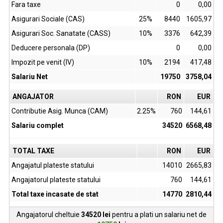
Fara taxe
0
0,00
Asigurari Sociale (CAS)
25%
8440
1605,97
Asigurari Soc. Sanatate (CASS)
10%
3376
642,39
Deducere personala (DP)
0
0,00
Impozit pe venit (IV)
10%
2194
417,48
Salariu Net
19750
3758,04
ANGAJATOR
RON
EUR
Contributie Asig. Munca (CAM)
2.25%
760
144,61
Salariu complet
34520
6568,48
TOTAL TAXE
RON
EUR
Angajatul plateste statului
14010
2665,83
Angajatorul plateste statului
760
144,61
Total taxe incasate de stat
14770
2810,44
Angajatorul cheltuie
34520
lei
pentru a plati un salariu net de