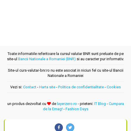
Toate informatiile referitoare la cursul valutar BNR sunt preluate de pe
site-ul
Bancii Nationale a Romaniei (BNR)
si au caracter pur informativ.
Site-ul curs-valutar-bnr.ro nu este asociat in niciun fel cu site-ul Bancii
Nationale a Romaniei
Vezi si:
Contact
-
Harta site
-
Politica de confidentialitate
-
Cookies
un produs dezvoltat cu
de
layerzero.ro
- prieteni:
IT Blog
-
Cumpara
de la Emag!
-
Fashion Days