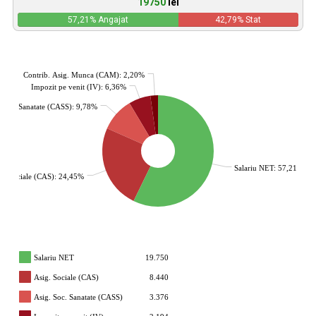
19750
lei
57,21
% Angajat
42,79
% Stat
Contrib. Asig. Munca (CAM): 2,20%
Impozit pe venit (IV): 6,36%
. Soc. Sanatate (CASS): 9,78%
Salariu NET: 57,21%
g. Sociale (CAS): 24,45%
Salariu NET
19.750
Asig. Sociale (CAS)
8.440
Asig. Soc. Sanatate (CASS)
3.376