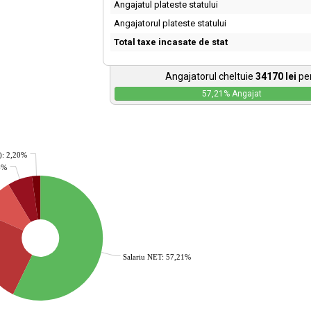
Angajatul plateste statului
Angajatorul plateste statului
Total taxe incasate de stat
Angajatorul cheltuie
34170
lei
pen
57,21
% Angajat
): 2,20%
36%
Salariu NET: 57,21%