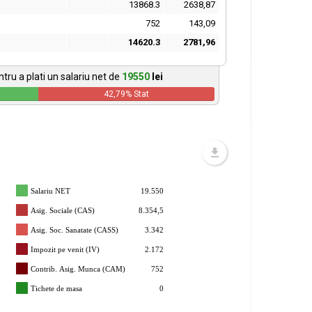
13868.3
2638,87
752
143,09
14620.3
2781,96
tru a plati un salariu net de
19550
lei
42,79
% Stat
Salariu NET
19.550
Asig. Sociale (CAS)
8.354,5
Asig. Soc. Sanatate (CASS)
3.342
Impozit pe venit (IV)
2.172
Contrib. Asig. Munca (CAM)
752
Tichete de masa
0