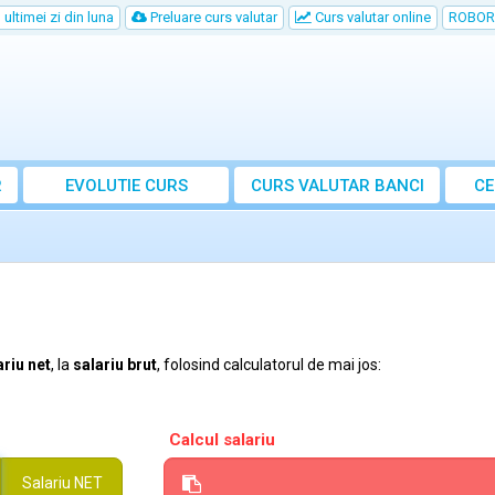
ultimei zi din luna
Preluare curs valutar
Curs valutar online
ROBOR
R
EVOLUTIE CURS
CURS
VALUTAR
BANCI
CE
ariu net
, la
salariu brut
, folosind calculatorul de mai jos:
Calcul salariu
Salariu
NET