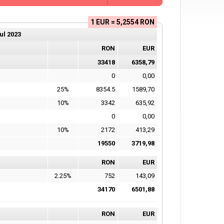
1 EUR = 5,2554 RON
ul
2023
RON
EUR
33418
6358,79
0
0,00
25%
8354.5
1589,70
10%
3342
635,92
0
0,00
10%
2172
413,29
19550
3719,98
RON
EUR
2.25%
752
143,09
34170
6501,88
RON
EUR