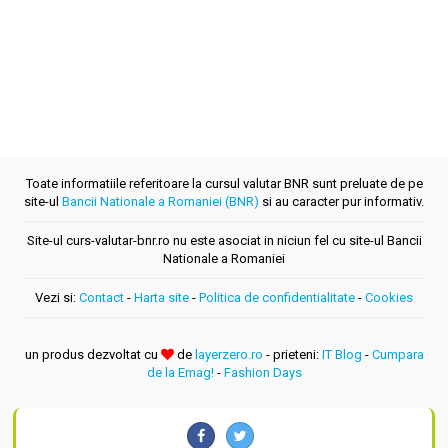
Toate informatiile referitoare la cursul valutar BNR sunt preluate de pe
site-ul
Bancii Nationale a Romaniei (BNR)
si au caracter pur informativ.
Site-ul curs-valutar-bnr.ro nu este asociat in niciun fel cu site-ul Bancii
Nationale a Romaniei
Vezi si:
Contact
-
Harta site
-
Politica de confidentialitate
-
Cookies
un produs dezvoltat cu
de
layerzero.ro
- prieteni:
IT Blog
-
Cumpara
de la Emag!
-
Fashion Days