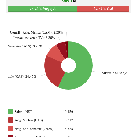
19450
lei
57,21
% Angajat
42,79
% Stat
Contrib. Asig. Munca (CAM): 2,20%
Impozit pe venit (IV): 6,36%
. Soc. Sanatate (CASS): 9,78%
Salariu NET: 57,21%
g. Sociale (CAS): 24,45%
Salariu NET
19.450
Asig. Sociale (CAS)
8.312
Asig. Soc. Sanatate (CASS)
3.325