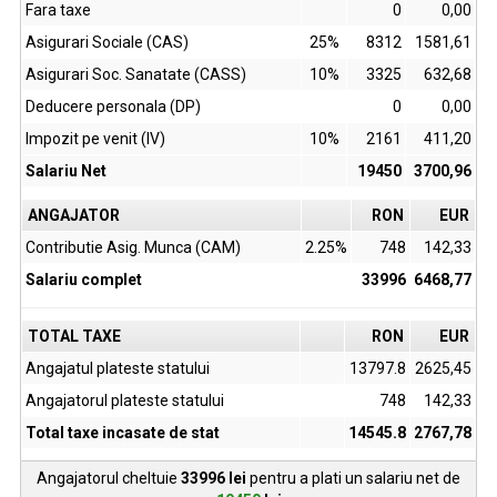
Fara taxe
0
0,00
Asigurari Sociale (CAS)
25%
8312
1581,61
Asigurari Soc. Sanatate (CASS)
10%
3325
632,68
Deducere personala (DP)
0
0,00
Impozit pe venit (IV)
10%
2161
411,20
Salariu Net
19450
3700,96
ANGAJATOR
RON
EUR
Contributie Asig. Munca (CAM)
2.25%
748
142,33
Salariu complet
33996
6468,77
TOTAL TAXE
RON
EUR
Angajatul plateste statului
13797.8
2625,45
Angajatorul plateste statului
748
142,33
Total taxe incasate de stat
14545.8
2767,78
Angajatorul cheltuie
33996
lei
pentru a plati un salariu net de