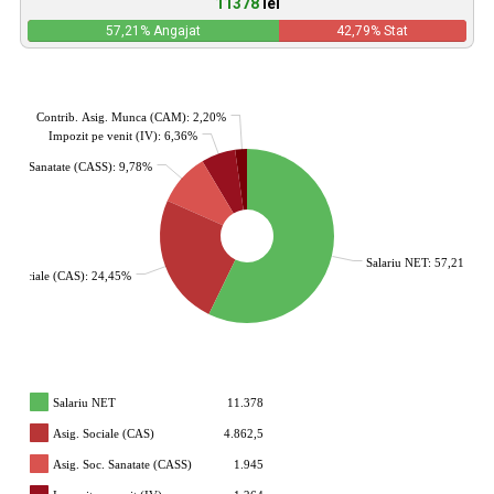
11378
lei
57,21
% Angajat
42,79
% Stat
Contrib. Asig. Munca (CAM): 2,20%
Impozit pe venit (IV): 6,36%
. Soc. Sanatate (CASS): 9,78%
Salariu NET: 57,21%
g. Sociale (CAS): 24,45%
Salariu NET
11.378
Asig. Sociale (CAS)
4.862,5
Asig. Soc. Sanatate (CASS)
1.945