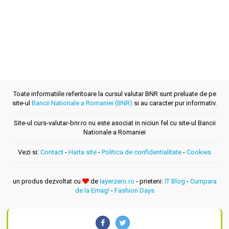
Toate informatiile referitoare la cursul valutar BNR sunt preluate de pe
site-ul
Bancii Nationale a Romaniei (BNR)
si au caracter pur informativ.
Site-ul curs-valutar-bnr.ro nu este asociat in niciun fel cu site-ul Bancii
Nationale a Romaniei
Vezi si:
Contact
-
Harta site
-
Politica de confidentialitate
-
Cookies
un produs dezvoltat cu
de
layerzero.ro
- prieteni:
IT Blog
-
Cumpara
de la Emag!
-
Fashion Days