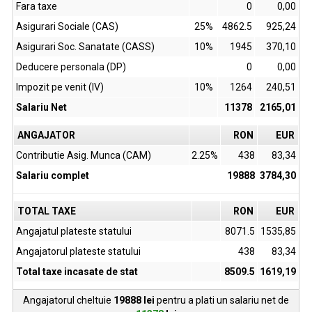
Fara taxe
0
0,00
Asigurari Sociale (CAS)
25%
4862.5
925,24
Asigurari Soc. Sanatate (CASS)
10%
1945
370,10
Deducere personala (DP)
0
0,00
Impozit pe venit (IV)
10%
1264
240,51
Salariu Net
11378
2165,01
ANGAJATOR
RON
EUR
Contributie Asig. Munca (CAM)
2.25%
438
83,34
Salariu complet
19888
3784,30
TOTAL TAXE
RON
EUR
Angajatul plateste statului
8071.5
1535,85
Angajatorul plateste statului
438
83,34
Total taxe incasate de stat
8509.5
1619,19
Angajatorul cheltuie
19888
lei
pentru a plati un salariu net de