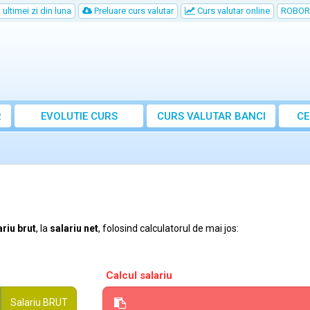
ultimei zi din luna
Preluare curs valutar
Curs valutar online
ROBOR
R
EVOLUTIE CURS
CURS
VALUTAR
BANCI
CE
ariu brut
, la
salariu net
, folosind calculatorul de mai jos:
Calcul salariu
Salariu
BRUT