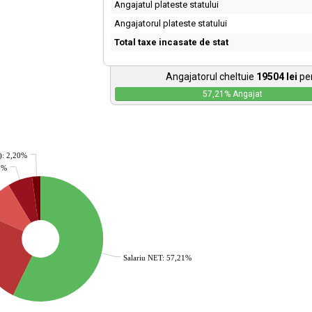
Angajatul plateste statului
Angajatorul plateste statului
Total taxe incasate de stat
Angajatorul cheltuie
19504
lei
pen
57,21
% Angajat
): 2,20%
36%
Salariu NET: 57,21%