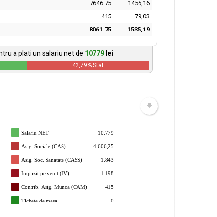
7646.75
1456,16
415
79,03
8061.75
1535,19
tru a plati un salariu net de
10779
lei
42,79
% Stat
Salariu NET
10.779
Asig. Sociale (CAS)
4.606,25
Asig. Soc. Sanatate (CASS)
1.843
Impozit pe venit (IV)
1.198
Contrib. Asig. Munca (CAM)
415
Tichete de masa
0