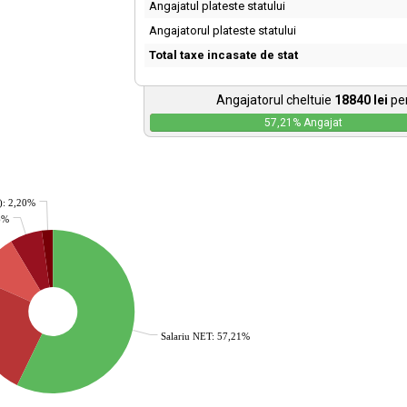
Angajatul plateste statului
Angajatorul plateste statului
Total taxe incasate de stat
Angajatorul cheltuie
18840
lei
pen
57,21
% Angajat
): 2,20%
36%
Salariu NET: 57,21%