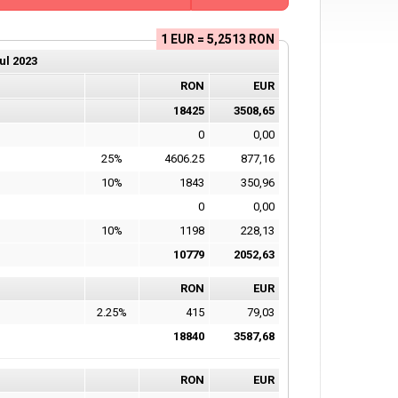
1 EUR = 5,2513 RON
ul
2023
RON
EUR
18425
3508,65
0
0,00
25%
4606.25
877,16
10%
1843
350,96
0
0,00
10%
1198
228,13
10779
2052,63
RON
EUR
2.25%
415
79,03
18840
3587,68
RON
EUR