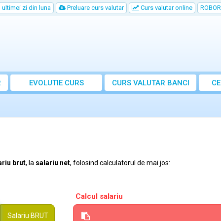
ultimei zi din luna
Preluare curs valutar
Curs valutar online
ROBOR
R
EVOLUTIE CURS
CURS
VALUTAR
BANCI
CE
ariu brut
, la
salariu net
, folosind calculatorul de mai jos:
Calcul salariu
Salariu
BRUT