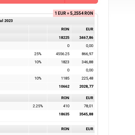
1 EUR = 5,2554 RON
ul
2023
RON
EUR
18225
3467,86
0
0,00
25%
4556.25
866,97
10%
1823
346,88
0
0,00
10%
1185
225,48
10662
2028,77
RON
EUR
2.25%
410
78,01
18635
3545,88
RON
EUR