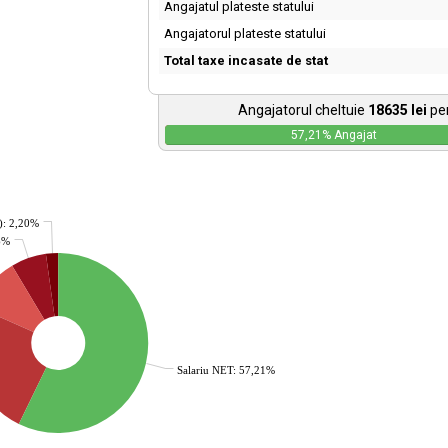
Angajatul plateste statului
Angajatorul plateste statului
Total taxe incasate de stat
Angajatorul cheltuie
18635
lei
pen
57,21
% Angajat
): 2,20%
36%
Salariu NET: 57,21%