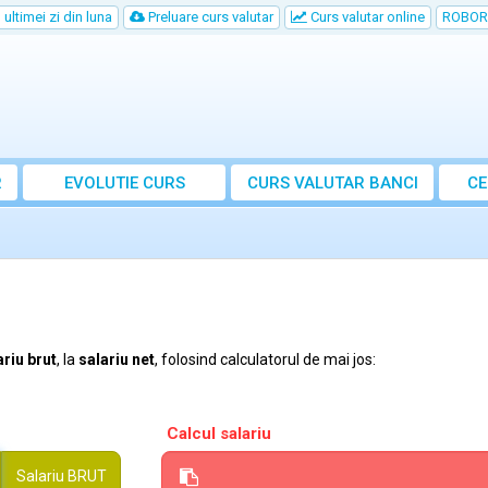
ultimei zi din luna
Preluare curs valutar
Curs valutar online
ROBOR
R
EVOLUTIE CURS
CURS
VALUTAR
BANCI
CE
ariu brut
, la
salariu net
, folosind calculatorul de mai jos:
Calcul salariu
Salariu
BRUT