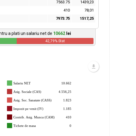
7563.75
1439,23
410
78,01
7973.75
1517,25
tru a plati un salariu net de
10662
lei
42,79
% Stat
Salariu NET
10.662
Asig. Sociale (CAS)
4.556,25
Asig. Soc. Sanatate (CASS)
1.823
Impozit pe venit (IV)
1.185
Contrib. Asig. Munca (CAM)
410
Tichete de masa
0