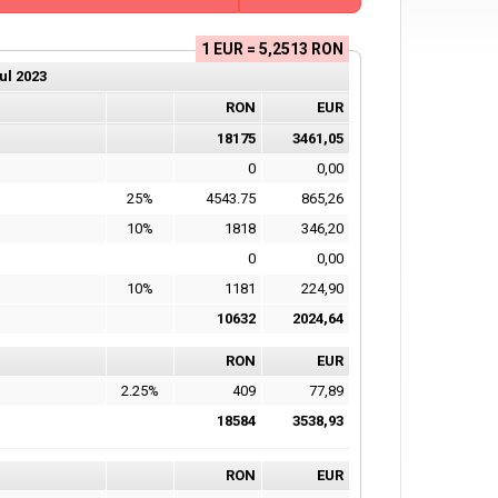
1 EUR = 5,2513 RON
ul
2023
RON
EUR
18175
3461,05
0
0,00
25%
4543.75
865,26
10%
1818
346,20
0
0,00
10%
1181
224,90
10632
2024,64
RON
EUR
2.25%
409
77,89
18584
3538,93
RON
EUR