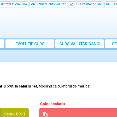
ultimei zi din luna
Preluare curs valutar
Curs valutar online
ROBOR
R
EVOLUTIE CURS
CURS
VALUTAR
BANCI
CE
ariu brut
, la
salariu net
, folosind calculatorul de mai jos:
Calcul salariu
Salariu
BRUT