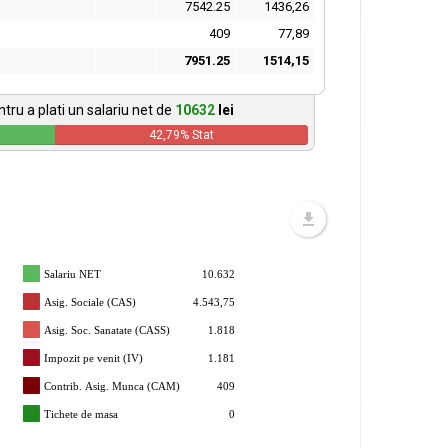
7542.25
1436,26
409
77,89
7951.25
1514,15
tru a plati un salariu net de
10632
lei
42,79
% Stat
Salariu NET
10.632
Asig. Sociale (CAS)
4.543,75
Asig. Soc. Sanatate (CASS)
1.818
Impozit pe venit (IV)
1.181
Contrib. Asig. Munca (CAM)
409
Tichete de masa
0