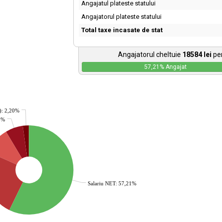
Angajatul plateste statului
Angajatorul plateste statului
Total taxe incasate de stat
Angajatorul cheltuie
18584
lei
pen
57,21
% Angajat
): 2,20%
36%
Salariu NET: 57,21%