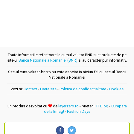
Toate informatiile referitoare la cursul valutar BNR sunt preluate de pe
site-ul
Bancii Nationale a Romaniei (BNR)
si au caracter pur informativ.
Site-ul curs-valutar-bnr.ro nu este asociat in niciun fel cu site-ul Bancii
Nationale a Romaniei
Vezi si:
Contact
-
Harta site
-
Politica de confidentialitate
-
Cookies
un produs dezvoltat cu
de
layerzero.ro
- prieteni:
IT Blog
-
Cumpara
de la Emag!
-
Fashion Days