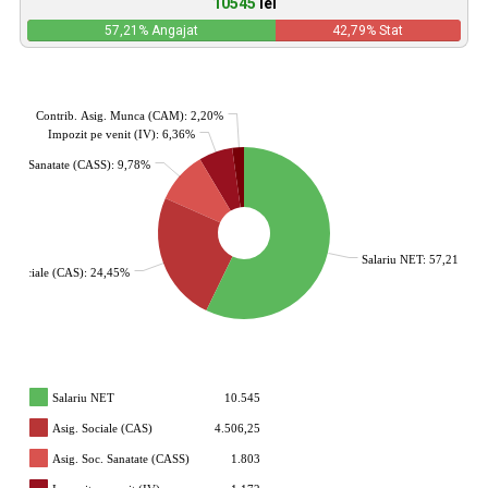
10545
lei
57,21
% Angajat
42,79
% Stat
Contrib. Asig. Munca (CAM): 2,20%
Impozit pe venit (IV): 6,36%
. Soc. Sanatate (CASS): 9,78%
Salariu NET: 57,21%
g. Sociale (CAS): 24,45%
Salariu NET
10.545
Asig. Sociale (CAS)
4.506,25
Asig. Soc. Sanatate (CASS)
1.803