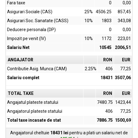
Fara taxe
0
0,00
Asigurari Sociale (CAS)
25%
4506.25
857,45
Asigurari Soc. Sanatate (CASS)
10%
1803
343,08
Deducere personala (DP)
0
0,00
Impozit pe venit (IV)
10%
1172
223,01
Salariu Net
10545
2006,51
ANGAJATOR
RON
EUR
Contributie Asig. Munca (CAM)
2.25%
406
77,25
Salariu complet
18431
3507,06
TOTAL TAXE
RON
EUR
Angajatul plateste statului
7480.75
1423,44
Angajatorul plateste statului
406
77,25
Total taxe incasate de stat
7886.75
1500,69
Angajatorul cheltuie
18431
lei
pentru a plati un salariu net de