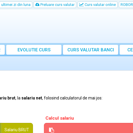
ultimei zi din luna
Preluare curs valutar
Curs valutar online
ROBOR
R
EVOLUTIE CURS
CURS
VALUTAR
BANCI
CE
ariu brut
, la
salariu net
, folosind calculatorul de mai jos:
Calcul salariu
Salariu
BRUT