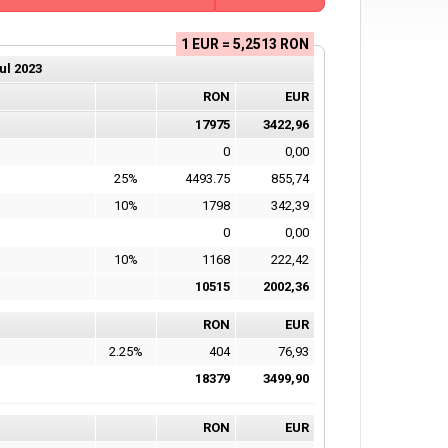
1 EUR = 5,2513 RON
ul
2023
RON
EUR
17975
3422,96
0
0,00
25%
4493.75
855,74
10%
1798
342,39
0
0,00
10%
1168
222,42
10515
2002,36
RON
EUR
2.25%
404
76,93
18379
3499,90
RON
EUR