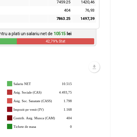
7459.25
1420,46
404
76,93
7863.25
1497,39
tru a plati un salariu net de
10515
lei
42,79
% Stat
Salariu NET
10.515
Asig. Sociale (CAS)
4.493,75
Asig. Soc. Sanatate (CASS)
1.798
Impozit pe venit (IV)
1.168
Contrib. Asig. Munca (CAM)
404
Tichete de masa
0