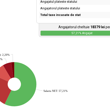
Angajatul plateste statului
Angajatorul plateste statului
Total taxe incasate de stat
Angajatorul cheltuie
18379
lei
pen
57,21
% Angajat
): 2,20%
36%
Salariu NET: 57,21%