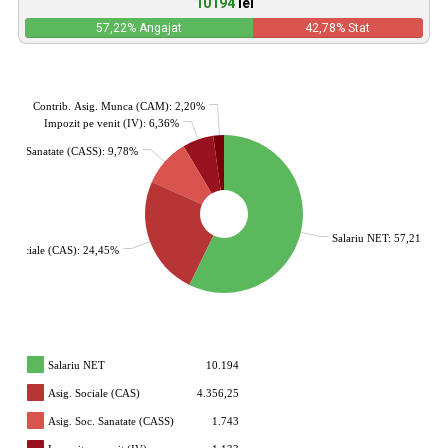
10194
lei
57,22
% Angajat
42,78
% Stat
Contrib. Asig. Munca (CAM): 2,20%
Impozit pe venit (IV): 6,36%
. Soc. Sanatate (CASS): 9,78%
Salariu NET: 57,21%
g. Sociale (CAS): 24,45%
Salariu NET
10.194
Asig. Sociale (CAS)
4.356,25
Asig. Soc. Sanatate (CASS)
1.743