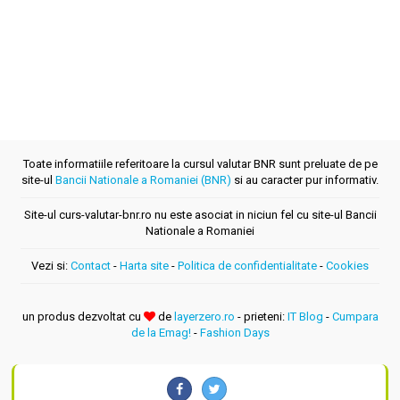
Toate informatiile referitoare la cursul valutar BNR sunt preluate de pe
site-ul
Bancii Nationale a Romaniei (BNR)
si au caracter pur informativ.
Site-ul curs-valutar-bnr.ro nu este asociat in niciun fel cu site-ul Bancii
Nationale a Romaniei
Vezi si:
Contact
-
Harta site
-
Politica de confidentialitate
-
Cookies
un produs dezvoltat cu
de
layerzero.ro
- prieteni:
IT Blog
-
Cumpara
de la Emag!
-
Fashion Days