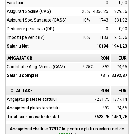
Fara taxe
0
0,00
Asigurari Sociale (CAS)
25%
4356.25
829,56
Asigurari Soc. Sanatate (CASS)
10%
1743
331,92
Deducere personala (DP)
0
0,00
Impozit pe venit (IV)
10%
1133
215,76
Salariu Net
10194
1941,23
ANGAJATOR
RON
EUR
Contributie Asig. Munca (CAM)
2.25%
392
74,65
Salariu complet
17817
3392,87
TOTAL TAXE
RON
EUR
Angajatul plateste statului
7231.75
1377,14
Angajatorul plateste statului
392
74,65
Total taxe incasate de stat
7623.75
1451,78
Angajatorul cheltuie
17817
lei
pentru a plati un salariu net de