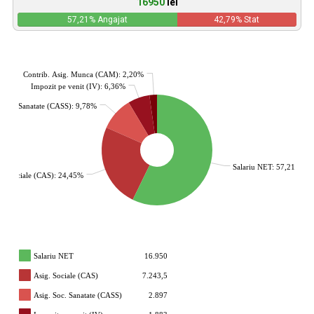
16950
lei
57,21
% Angajat
42,79
% Stat
Contrib. Asig. Munca (CAM): 2,20%
Impozit pe venit (IV): 6,36%
. Soc. Sanatate (CASS): 9,78%
Salariu NET: 57,21%
g. Sociale (CAS): 24,45%
Salariu NET
16.950
Asig. Sociale (CAS)
7.243,5
Asig. Soc. Sanatate (CASS)
2.897