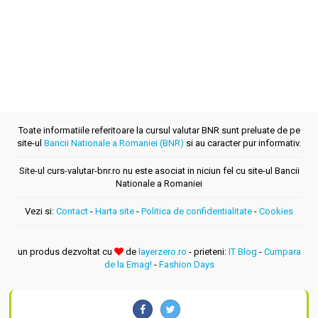
Toate informatiile referitoare la cursul valutar BNR sunt preluate de pe
site-ul
Bancii Nationale a Romaniei (BNR)
si au caracter pur informativ.
Site-ul curs-valutar-bnr.ro nu este asociat in niciun fel cu site-ul Bancii
Nationale a Romaniei
Vezi si:
Contact
-
Harta site
-
Politica de confidentialitate
-
Cookies
un produs dezvoltat cu
de
layerzero.ro
- prieteni:
IT Blog
-
Cumpara
de la Emag!
-
Fashion Days