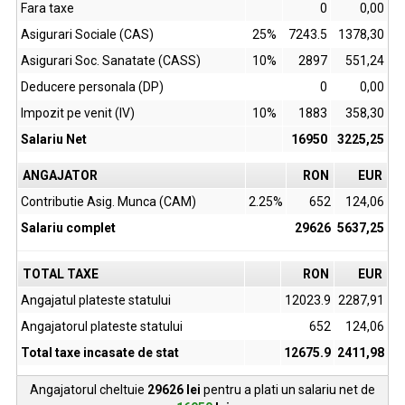
Fara taxe
0
0,00
Asigurari Sociale (CAS)
25%
7243.5
1378,30
Asigurari Soc. Sanatate (CASS)
10%
2897
551,24
Deducere personala (DP)
0
0,00
Impozit pe venit (IV)
10%
1883
358,30
Salariu Net
16950
3225,25
ANGAJATOR
RON
EUR
Contributie Asig. Munca (CAM)
2.25%
652
124,06
Salariu complet
29626
5637,25
TOTAL TAXE
RON
EUR
Angajatul plateste statului
12023.9
2287,91
Angajatorul plateste statului
652
124,06
Total taxe incasate de stat
12675.9
2411,98
Angajatorul cheltuie
29626
lei
pentru a plati un salariu net de