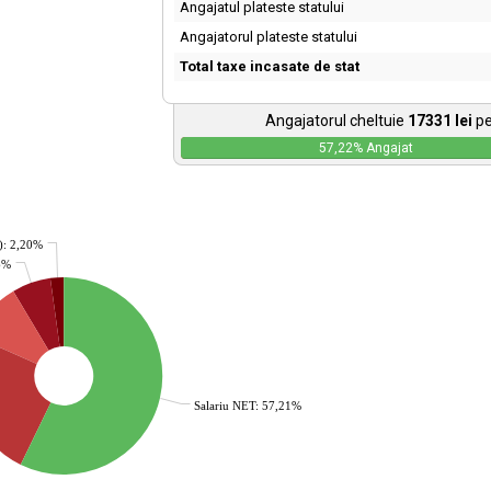
Angajatul plateste statului
Angajatorul plateste statului
Total taxe incasate de stat
Angajatorul cheltuie
17331
lei
pe
57,22
% Angajat
): 2,20%
36%
Salariu NET: 57,21%