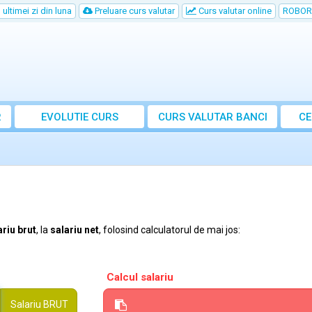
ultimei zi din luna
Preluare curs valutar
Curs valutar online
ROBOR
R
EVOLUTIE CURS
CURS
VALUTAR
BANCI
CE
ariu brut
, la
salariu net
, folosind calculatorul de mai jos:
Calcul salariu
Salariu
BRUT