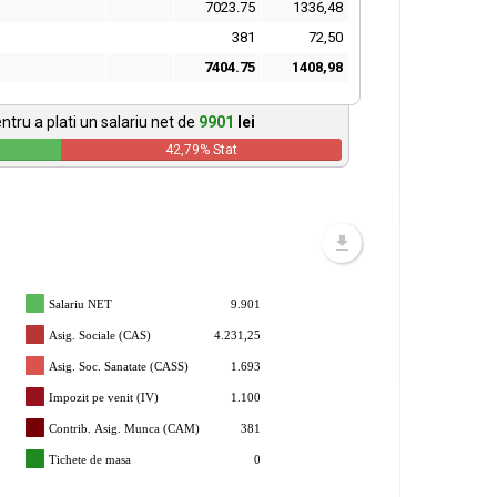
7023.75
1336,48
381
72,50
7404.75
1408,98
ntru a plati un salariu net de
9901
lei
42,79
% Stat
Salariu NET
9.901
Asig. Sociale (CAS)
4.231,25
Asig. Soc. Sanatate (CASS)
1.693
Impozit pe venit (IV)
1.100
Contrib. Asig. Munca (CAM)
381
Tichete de masa
0