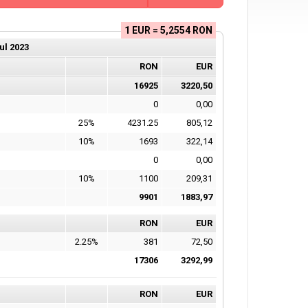
1 EUR = 5,2554 RON
ul
2023
RON
EUR
16925
3220,50
0
0,00
25%
4231.25
805,12
10%
1693
322,14
0
0,00
10%
1100
209,31
9901
1883,97
RON
EUR
2.25%
381
72,50
17306
3292,99
RON
EUR