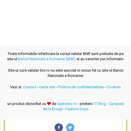
Toate informatiile referitoare la cursul valutar BNR sunt preluate de pe
site-ul
Bancii Nationale a Romaniei (BNR)
si au caracter pur informativ.
Site-ul curs-valutar-bnr.ro nu este asociat in niciun fel cu site-ul Bancii
Nationale a Romaniei
Vezi si:
Contact
-
Harta site
-
Politica de confidentialitate
-
Cookies
un produs dezvoltat cu
de
layerzero.ro
- prieteni:
IT Blog
-
Cumpara
de la Emag!
-
Fashion Days