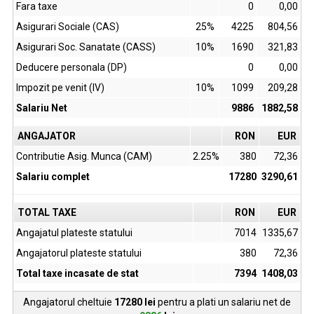
Fara taxe
0
0,00
Asigurari Sociale (CAS)
25%
4225
804,56
Asigurari Soc. Sanatate (CASS)
10%
1690
321,83
Deducere personala (DP)
0
0,00
Impozit pe venit (IV)
10%
1099
209,28
Salariu Net
9886
1882,58
ANGAJATOR
RON
EUR
Contributie Asig. Munca (CAM)
2.25%
380
72,36
Salariu complet
17280
3290,61
TOTAL TAXE
RON
EUR
Angajatul plateste statului
7014
1335,67
Angajatorul plateste statului
380
72,36
Total taxe incasate de stat
7394
1408,03
Angajatorul cheltuie
17280
lei
pentru a plati un salariu net de