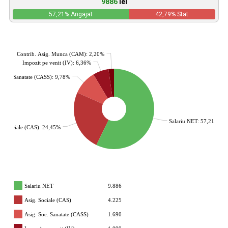
9886
lei
57,21
% Angajat
42,79
% Stat
Contrib. Asig. Munca (CAM): 2,20%
Impozit pe venit (IV): 6,36%
. Soc. Sanatate (CASS): 9,78%
Salariu NET: 57,21%
g. Sociale (CAS): 24,45%
Salariu NET
9.886
Asig. Sociale (CAS)
4.225
Asig. Soc. Sanatate (CASS)
1.690