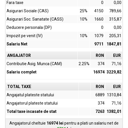
Fara taxe
0
0,00
Asigurari Sociale (CAS)
25%
4150
789,66
Asigurari Soc. Sanatate (CASS)
10%
1660
315,87
Deducere personala (DP)
0
0,00
Impozit pe venit (IV)
10%
1079
205,31
Salariu Net
9711
1847,81
ANGAJATOR
RON
EUR
Contributie Asig. Munca (CAM)
2.25%
374
71,16
Salariu complet
16974
3229,82
TOTAL TAXE
RON
EUR
Angajatul plateste statului
6889
1310,84
Angajatorul plateste statului
374
71,16
Total taxe incasate de stat
7263
1382,01
Angajatorul cheltuie
16974
lei
pentru a plati un salariu net de