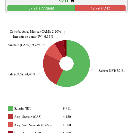
9711
lei
57,21
% Angajat
42,79
% Stat
Contrib. Asig. Munca (CAM): 2,20%
Impozit pe venit (IV): 6,36%
. Soc. Sanatate (CASS): 9,78%
Salariu NET: 57,21%
g. Sociale (CAS): 24,45%
Salariu NET
9.711
Asig. Sociale (CAS)
4.150
Asig. Soc. Sanatate (CASS)
1.660