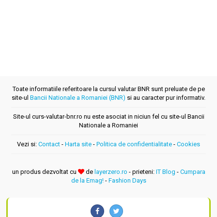
Toate informatiile referitoare la cursul valutar BNR sunt preluate de pe
site-ul
Bancii Nationale a Romaniei (BNR)
si au caracter pur informativ.
Site-ul curs-valutar-bnr.ro nu este asociat in niciun fel cu site-ul Bancii
Nationale a Romaniei
Vezi si:
Contact
-
Harta site
-
Politica de confidentialitate
-
Cookies
un produs dezvoltat cu
de
layerzero.ro
- prieteni:
IT Blog
-
Cumpara
de la Emag!
-
Fashion Days