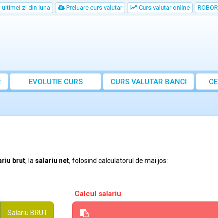
ultimei zi din luna
Preluare curs valutar
Curs valutar online
ROBOR
R
EVOLUTIE CURS
CURS
VALUTAR
BANCI
CE
ariu brut
, la
salariu net
, folosind calculatorul de mai jos:
Calcul salariu
Salariu
BRUT