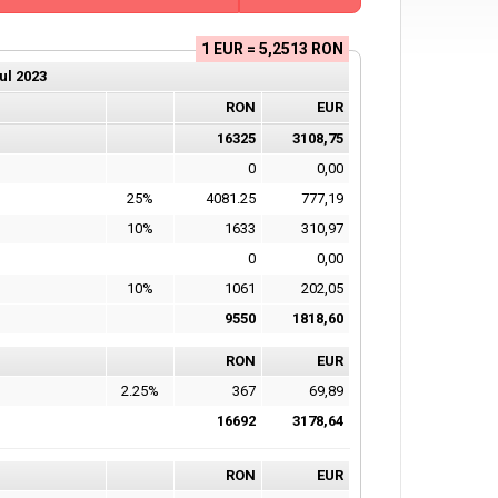
1 EUR = 5,2513 RON
ul
2023
RON
EUR
16325
3108,75
0
0,00
25%
4081.25
777,19
10%
1633
310,97
0
0,00
10%
1061
202,05
9550
1818,60
RON
EUR
2.25%
367
69,89
16692
3178,64
RON
EUR