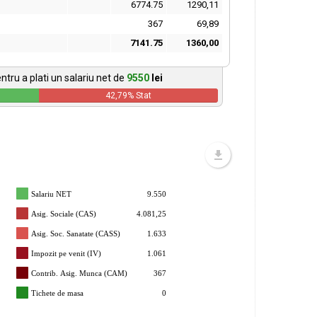
6774.75
1290,11
367
69,89
7141.75
1360,00
ntru a plati un salariu net de
9550
lei
42,79
% Stat
Salariu NET
9.550
Asig. Sociale (CAS)
4.081,25
Asig. Soc. Sanatate (CASS)
1.633
Impozit pe venit (IV)
1.061
Contrib. Asig. Munca (CAM)
367
Tichete de masa
0