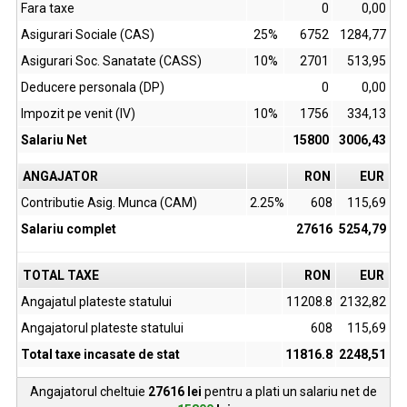
Fara taxe
0
0,00
Asigurari Sociale (CAS)
25%
6752
1284,77
Asigurari Soc. Sanatate (CASS)
10%
2701
513,95
Deducere personala (DP)
0
0,00
Impozit pe venit (IV)
10%
1756
334,13
Salariu Net
15800
3006,43
ANGAJATOR
RON
EUR
Contributie Asig. Munca (CAM)
2.25%
608
115,69
Salariu complet
27616
5254,79
TOTAL TAXE
RON
EUR
Angajatul plateste statului
11208.8
2132,82
Angajatorul plateste statului
608
115,69
Total taxe incasate de stat
11816.8
2248,51
Angajatorul cheltuie
27616
lei
pentru a plati un salariu net de