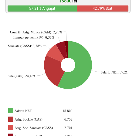
15800
lei
57,21
% Angajat
42,79
% Stat
Contrib. Asig. Munca (CAM): 2,20%
Impozit pe venit (IV): 6,36%
. Soc. Sanatate (CASS): 9,78%
Salariu NET: 57,21%
g. Sociale (CAS): 24,45%
Salariu NET
15.800
Asig. Sociale (CAS)
6.752
Asig. Soc. Sanatate (CASS)
2.701