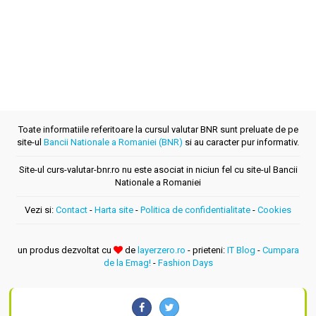
Toate informatiile referitoare la cursul valutar BNR sunt preluate de pe
site-ul
Bancii Nationale a Romaniei (BNR)
si au caracter pur informativ.
Site-ul curs-valutar-bnr.ro nu este asociat in niciun fel cu site-ul Bancii
Nationale a Romaniei
Vezi si:
Contact
-
Harta site
-
Politica de confidentialitate
-
Cookies
un produs dezvoltat cu
de
layerzero.ro
- prieteni:
IT Blog
-
Cumpara
de la Emag!
-
Fashion Days