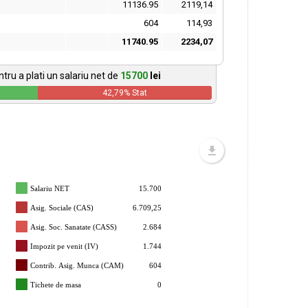
11136.95
2119,14
604
114,93
11740.95
2234,07
tru a plati un salariu net de
15700
lei
42,79
% Stat
Salariu NET
15.700
Asig. Sociale (CAS)
6.709,25
Asig. Soc. Sanatate (CASS)
2.684
Impozit pe venit (IV)
1.744
Contrib. Asig. Munca (CAM)
604
Tichete de masa
0