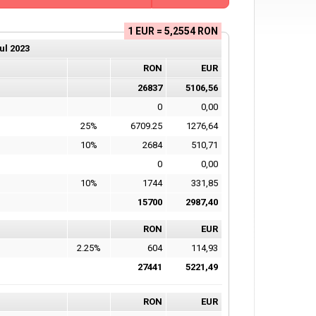
1 EUR = 5,2554 RON
ul
2023
RON
EUR
26837
5106,56
0
0,00
25%
6709.25
1276,64
10%
2684
510,71
0
0,00
10%
1744
331,85
15700
2987,40
RON
EUR
2.25%
604
114,93
27441
5221,49
RON
EUR