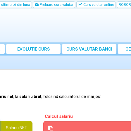
ultimei zi din luna
Preluare curs valutar
Curs valutar online
ROBOR
R
EVOLUTIE CURS
CURS
VALUTAR
BANCI
CE
ariu net
, la
salariu brut
, folosind calculatorul de mai jos:
Calcul salariu
Salariu
NET