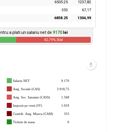
6505.25
1237,82
353
67,17
6858.25
1304,99
ntru a plati un salariu net de
9170
lei
42,79
% Stat
Salariu NET
9.170
Asig. Sociale (CAS)
3.918,75
Asig. Soc. Sanatate (CASS)
1.568
Impozit pe venit (IV)
1.019
Contrib. Asig. Munca (CAM)
353
Tichete de masa
0