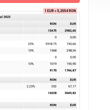
1 EUR = 5,2554 RON
ul
2023
RON
EUR
15675
2982,65
0
0,00
25%
3918.75
745,66
10%
1568
298,36
0
0,00
10%
1019
193,90
9170
1744,87
RON
EUR
2.25%
353
67,17
16028
3049,82
RON
EUR