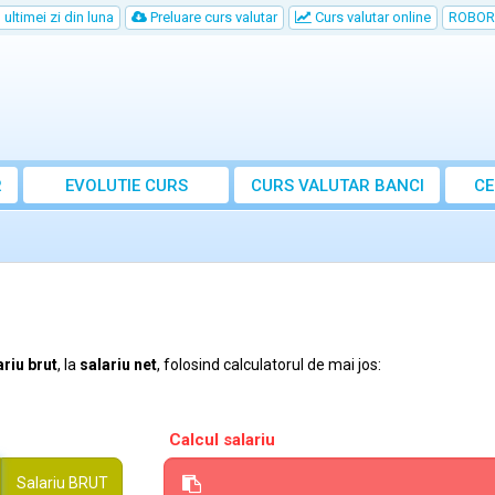
ultimei zi din luna
Preluare curs valutar
Curs valutar online
ROBOR
R
EVOLUTIE CURS
CURS
VALUTAR
BANCI
CE
ariu brut
, la
salariu net
, folosind calculatorul de mai jos:
Calcul salariu
Salariu
BRUT