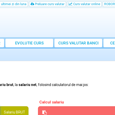
ultimei zi din luna
Preluare curs valutar
Curs valutar online
ROBOR
R
EVOLUTIE CURS
CURS
VALUTAR
BANCI
CE
ariu brut
, la
salariu net
, folosind calculatorul de mai jos:
Calcul salariu
Salariu
BRUT