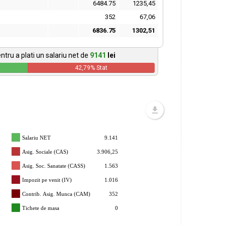
6484.75
1235,45
352
67,06
6836.75
1302,51
ntru a plati un salariu net de
9141
lei
42,79
% Stat
Salariu NET
9.141
Asig. Sociale (CAS)
3.906,25
Asig. Soc. Sanatate (CASS)
1.563
Impozit pe venit (IV)
1.016
Contrib. Asig. Munca (CAM)
352
Tichete de masa
0