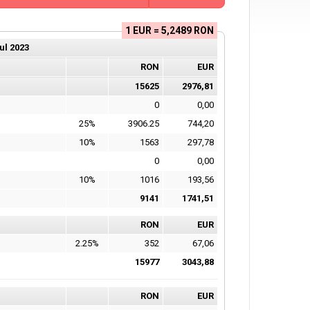
1 EUR = 5,2489 RON
ul
2023
RON
EUR
15625
2976,81
0
0,00
25%
3906.25
744,20
10%
1563
297,78
0
0,00
10%
1016
193,56
9141
1741,51
RON
EUR
2.25%
352
67,06
15977
3043,88
RON
EUR