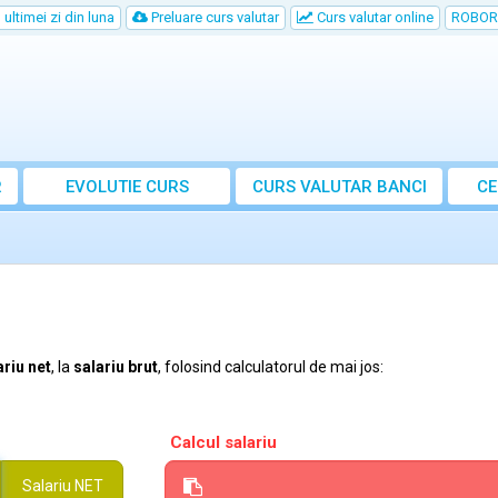
ultimei zi din luna
Preluare curs valutar
Curs valutar online
ROBOR
R
EVOLUTIE CURS
CURS
VALUTAR
BANCI
CE
ariu net
, la
salariu brut
, folosind calculatorul de mai jos:
Calcul salariu
Salariu
NET