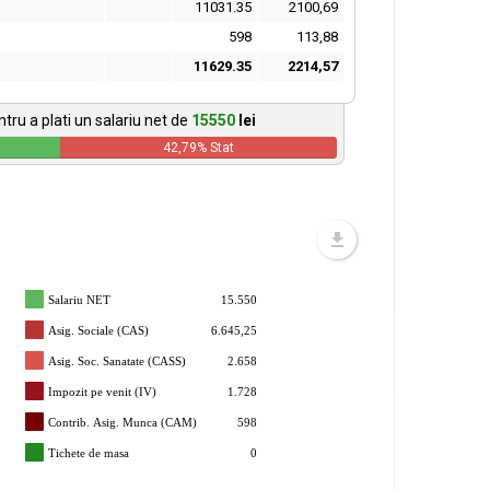
11031.35
2100,69
598
113,88
11629.35
2214,57
tru a plati un salariu net de
15550
lei
42,79
% Stat
Salariu NET
15.550
Asig. Sociale (CAS)
6.645,25
Asig. Soc. Sanatate (CASS)
2.658
Impozit pe venit (IV)
1.728
Contrib. Asig. Munca (CAM)
598
Tichete de masa
0