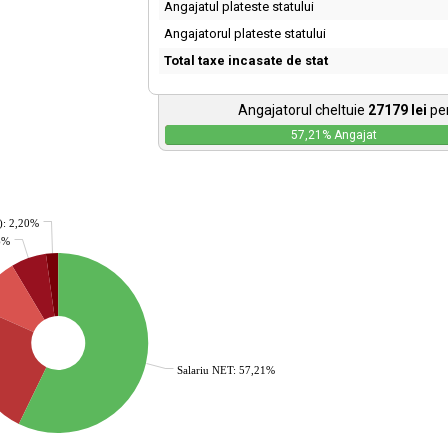
Angajatul plateste statului
Angajatorul plateste statului
Total taxe incasate de stat
Angajatorul cheltuie
27179
lei
pen
57,21
% Angajat
): 2,20%
36%
Salariu NET: 57,21%