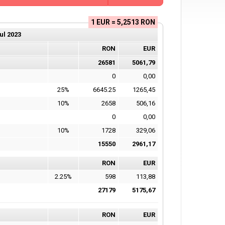
1 EUR = 5,2513 RON
ul
2023
RON
EUR
26581
5061,79
0
0,00
25%
6645.25
1265,45
10%
2658
506,16
0
0,00
10%
1728
329,06
15550
2961,17
RON
EUR
2.25%
598
113,88
27179
5175,67
RON
EUR